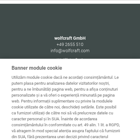
wolfcraft GmbH
+49 2655 510
info@wolfcraft.com
Wolffstraße 1
56746
Kempenich
Banner module cookie
Germany
Utilizăm module cookie dacă ne acordați consimțământul. Le
putem plasa pentru analizarea datelor vizitatorilor noștri,
pentru a ne îmbunătăți pagina web, pentru a afișa conținuturi
personalizate și a vă oferi o experiență minunată pe pagina
web. Pentru informații suplimentare cu privire la modulele
Date de
Informaţii
Protecţia
cookie utilizate de către noi, deschideți setările. Este posibil
Acasă
contact
juridice
datelor
ca furnizori utilizați de către noi să vă prelucreze datele cu
caracter personal și în SUA. Înainte de acordarea
Directive
consimțământului în conformitate cu art. 49 alin. 1 lit. a RGPD,
Termeni și
privind cookie-
condiții
urile
Conectare
vă atragem în mod special atenția asupra faptului că furnizorii
din SUA, fără prezentarea unei decizii privind caracterul