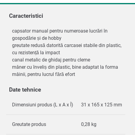
Caracteristici
capsator manual pentru numeroase lucrări în
gospodărie și de hobby
greutate redusă datorită carcasei stabile din plastic,
cu rezistență la impact
canal metalic de ghidaj pentru cleme
mâner cu înveliș din plastic, bine adaptat la forma
mâinii, pentru lucrul fără efort
Date tehnice
Dimensiuni produs (L x A x Î)
31 x 165 x 125 mm
Greutate produs
0,28 kg