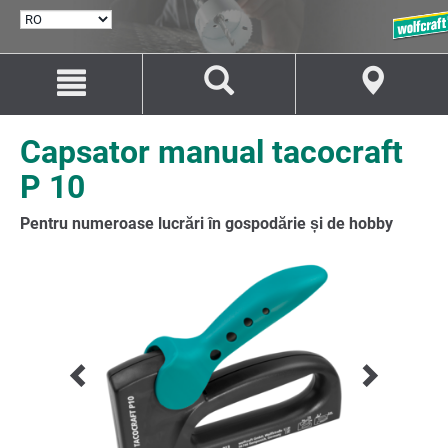
SELECTARE
LIMBĂ
Salt
Salt
la
la
conținut
navigare
Capsator manual tacocraft
P 10
Pentru numeroase lucrări în gospodărie și de hobby