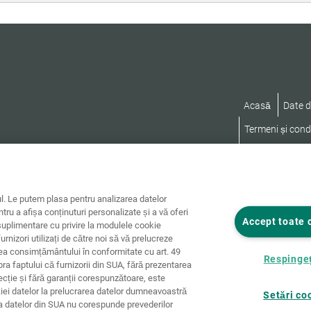
Acasă
Date d
Termeni și condi
Declarație privi
. Le putem plasa pentru analizarea datelor
ntru a afișa conținuturi personalizate și a vă oferi
Accept toate 
uplimentare cu privire la modulele cookie
furnizori utilizați de către noi să vă prelucreze
rea consimțământului în conformitate cu art. 49
Respingeț
pra faptului că furnizorii din SUA, fără prezentarea
tecție și fără garanții corespunzătoare, este
ției datelor la prelucrarea datelor dumneavoastră
Setări co
ia datelor din SUA nu corespunde prevederilor