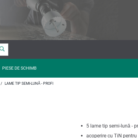
PIESE DE SCHIMB
LAME TIP SEMI-LUNĂ - PROFI
5 lame tip semi-lună - p
acoperire cu TiN pentru 