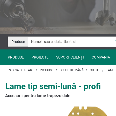
Salt
Salt
la
la
conținut
navigare
Produse
PRODUSE
PROIECTE
SUPORT CLIENŢI
COMPANIA
PAGINA DE START
PRODUSE
SCULE DE MÂNĂ
CUŢITE
LAME
Lame tip semi-lună - profi
Accesorii pentru lame trapezoidale