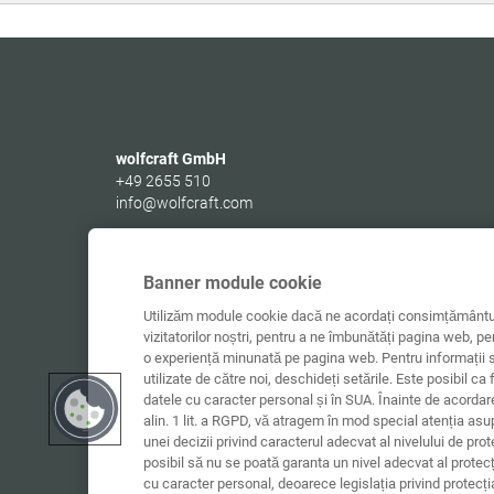
wolfcraft GmbH
+49 2655 510
info@wolfcraft.com
Wolffstraße 1
56746
Kempenich
Germany
Banner module cookie
Utilizăm module cookie dacă ne acordați consimțământul
vizitatorilor noștri, pentru a ne îmbunătăți pagina web, pe
o experiență minunată pe pagina web. Pentru informații s
utilizate de către noi, deschideți setările. Este posibil ca 
datele cu caracter personal și în SUA. Înainte de acorda
alin. 1 lit. a RGPD, vă atragem în mod special atenția asu
unei decizii privind caracterul adecvat al nivelului de pro
posibil să nu se poată garanta un nivel adecvat al protec
cu caracter personal, deoarece legislația privind protecț