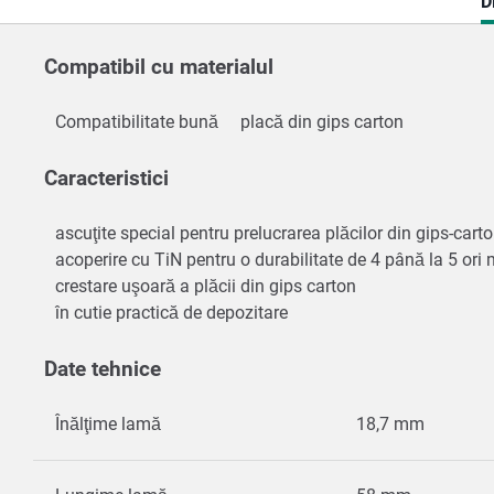
C
D
T
Compatibil cu materialul
Compatibilitate bună
placă din gips carton
Caracteristici
ascuţite special pentru prelucrarea plăcilor din gips-cart
acoperire cu TiN pentru o durabilitate de 4 până la 5 ori m
crestare uşoară a plăcii din gips carton
în cutie practică de depozitare
Date tehnice
Înălţime lamă
18,7 mm