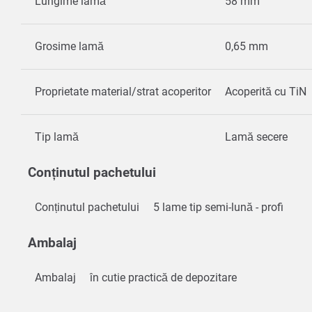
Lungime lamă
58 mm
Grosime lamă
0,65 mm
Proprietate material/strat acoperitor
Acoperită cu TiN
Tip lamă
Lamă secere
Conținutul pachetului
Conținutul pachetului
5 lame tip semi-lună - profi
Ambalaj
Ambalaj
în cutie practică de depozitare