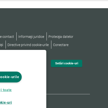
e contact
Informaţii juridice
Protecţia datelor
ții
Directive privind cookie-urile
Conectare
nd accesibilitatea
Setări cookie-uri
cookie-urile
i toate
okie-uri