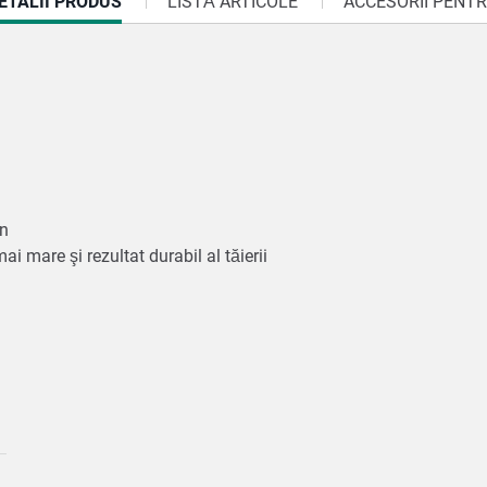
URRENT
ETALII PRODUS
LISTĂ ARTICOLE
ACCESORII PENT
AB:
on
ai mare şi rezultat durabil al tăierii