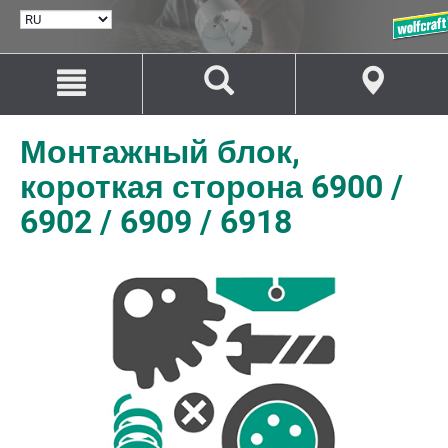
ВЫБРАТЬ
ЯЗЫК
Перейти
Перейти
к
к
содержанию
навигации
Монтажный блок,
короткая сторона 6900 /
6902 / 6909 / 6918