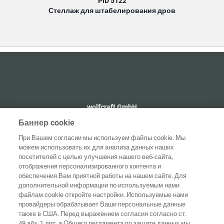
PID 5122
Стеллаж для штабелирования дров
wolfcraft GmbH
+49 2655 510
Баннер cookie
info@wolfcraft.com
При Вашем согласии мы используем файлы cookie. Мы
Wolffstraße 1
можем использовать их для анализа данных наших
56746
Kempenich
посетителей с целью улучшения нашего веб-сайта,
Germany
отображения персонализированного контента и
обеспечения Вам приятной работы на нашем сайте. Для
дополнительной информации по используемым нами
файлам cookie откройте настройки. Используемые нами
провайдеры обрабатывает Ваши персональные данные
Домашняя
также в США. Перед выражением согласия согласно ст.
Выходные
Защита
страница
Контакты
данные
данных
49 абз. 1 лит. a Общего регламента по защите данных мы