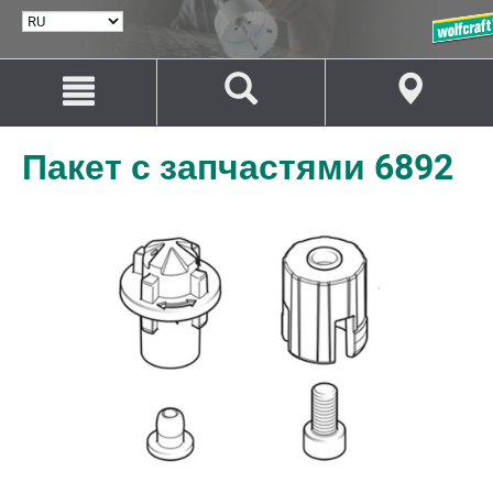
ВЫБРАТЬ
ЯЗЫК
Перейти
Перейти
к
к
содержанию
навигации
Пакет с запчастями 6892