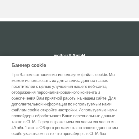
wolfcraft GmbH
+49 2655 510
Баннер cookie
info@wolfcraft.com
При Вашем согласии мы используем файлы cookie. Мы
Wolffstraße 1
можем использовать их для анализа данных наших
56746
Kempenich
посетителей с целью улучшения нашего веб-сайта,
Germany
отображения персонализированного контента и
обеспечения Вам приятной работы на нашем сайте. Для
дополнительной информации по используемым нами
файлам cookie откройте настройки. Используемые нами
провайдеры обрабатывает Ваши персональные данные
Домашняя
также в США. Перед выражением согласия согласно ст.
Выходные
Защита
страница
Контакты
данные
данных
49 абз. 1 лит. a Общего регламента по защите данных мы
особо указываем на то, что провайдеры в США без