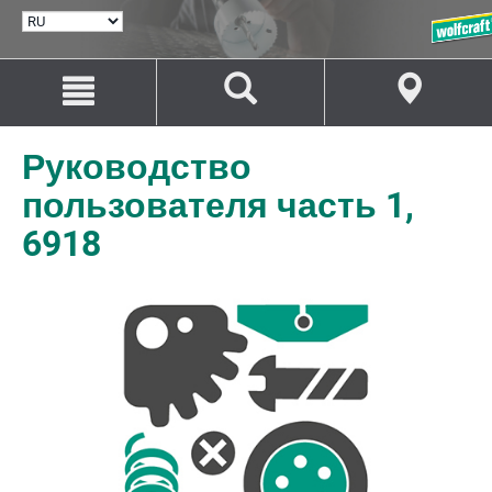
ВЫБРАТЬ
ЯЗЫК
Перейти
Перейти
к
к
содержанию
навигации
Руководство
пользователя часть 1,
6918