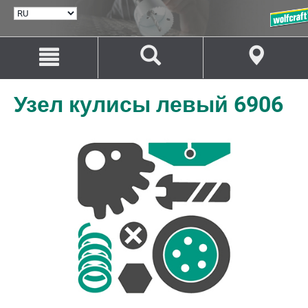
ВЫБРАТЬ
ЯЗЫК
Перейти
Перейти
к
к
содержанию
навигации
Узел кулисы левый 6906