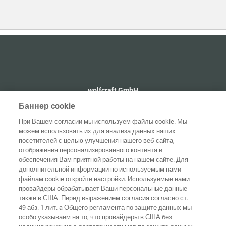
wolfcraft GmbH
+49 2655 510
Баннер cookie
info@wolfcraft.com
При Вашем согласии мы используем файлы cookie. Мы
Wolffstraße 1
можем использовать их для анализа данных наших
56746
Kempenich
посетителей с целью улучшения нашего веб-сайта,
Germany
отображения персонализированного контента и
обеспечения Вам приятной работы на нашем сайте. Для
дополнительной информации по используемым нами
файлам cookie откройте настройки. Используемые нами
провайдеры обрабатывает Ваши персональные данные
Домашняя
также в США. Перед выражением согласия согласно ст.
Выходные
Защита
страница
Контакты
данные
данных
49 абз. 1 лит. a Общего регламента по защите данных мы
особо указываем на то, что провайдеры в США без