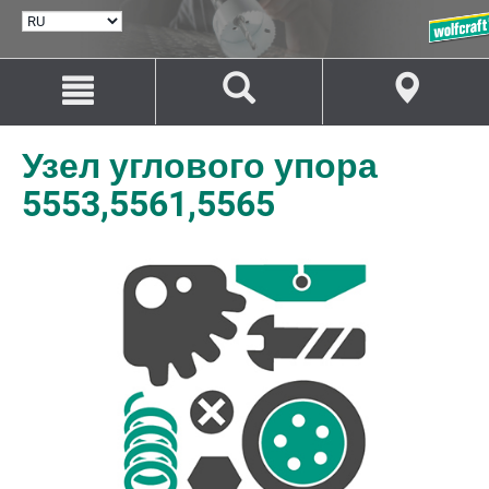
ВЫБРАТЬ
ЯЗЫК
Перейти
Перейти
к
к
содержанию
навигации
Узел углового упора
5553,5561,5565