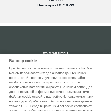
PID 5553
Плиткорез TC 710 PW
wolfcraft GmbH
+49 2655 510
Баннер cookie
info@wolfcraft.com
При Вашем согласии мы используем файлы cookie. Мы
Wolffstraße 1
можем использовать их для анализа данных наших
56746
Kempenich
посетителей с целью улучшения нашего веб-сайта,
Germany
отображения персонализированного контента и
обеспечения Вам приятной работы на нашем сайте. Для
дополнительной информации по используемым нами
файлам cookie откройте настройки. Используемые нами
провайдеры обрабатывает Ваши персональные данные
Домашняя
также в США. Перед выражением согласия согласно ст.
Выходные
Защита
страница
Контакты
данные
данных
49 абз. 1 лит. a Общего регламента по защите данных мы