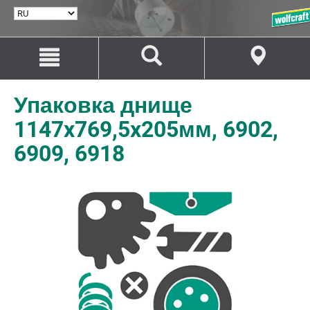
ВЫБРАТЬ
ЯЗЫК
Перейти
Перейти
к
к
содержанию
навигации
Упаковка днище
1147x769,5x205мм, 6902,
6909, 6918