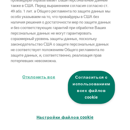
провайдеры обрабатывает Ваши персональные данные
Домашняя
также в США. Перед выражением согласия согласно ст.
Выходные
Защита
страница
Контакты
данные
данных
49 абз. 1 лит. a Общего регламента по защите данных мы
особо указываем на то, что провайдеры в США без
Общие
наличия решения о достаточности мер по защите данных
условия
Правила по
и без соответствующих гарантий при обработке Ваших
ведения
файлам
бизнеса
"cookie"
Вход
персональных данных не могут гарантировать
соразмерный уровень защиты данных, поскольку
Заявление о
законодательство США о защите персональных данных
безбарьерности
не соответствует положениям Общего регламента по
защите данных, и, соответственно, реализация прав
потерпевших невозможна.
Настройки файлов "cookie"
Отклонить все
Согласиться с
использованием
всех файлов
cookie
Настройки файлов cookie