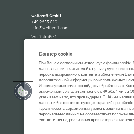
wolfcraft GmbH
+49 2655 510
info@wolfcraft.com
Wolffstraße 1
56746
Kempenich
Germany
Баннер cookie
При Вашем согласии мы используем файлы cookie. 
данных наших посетителей с целью улучшения наше
персонализированного контента и обеспечения Вам 
дополнительной информации по используемым нами 
Используемые нами провайдеры обрабатывает Ваши
выражением согласия согласно ст. 49 абз. 1 лит. a
указываем на то, что провайдеры в США без наличи
данных и без соответствующих гарантий при обрабо
гарантировать соразмерный уровень защиты данных
персональных данных не соответствует положениям
соответственно, реализация прав потерпевших нево