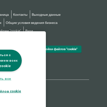
аница
Контакты
Выходные данные
х
Общие условия ведения бизнеса
йлам "cookie"
Вход
езбарьерности
Настройки файлов "cookie"
ться с
нием всех
cookie
ть все
йлов cookie