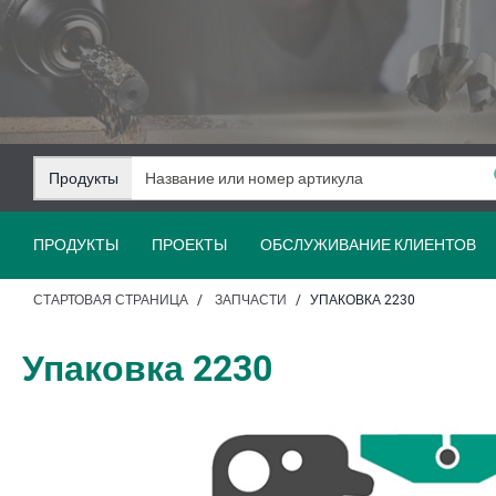
Перейти
Перейти
к
к
содержанию
навигации
Продукты
ПРОДУКТЫ
ПРОЕКТЫ
ОБСЛУЖИВАНИЕ КЛИЕНТОВ
СТАРТОВАЯ СТРАНИЦА
ЗАПЧАСТИ
УПАКОВКА 2230
Упаковка 2230