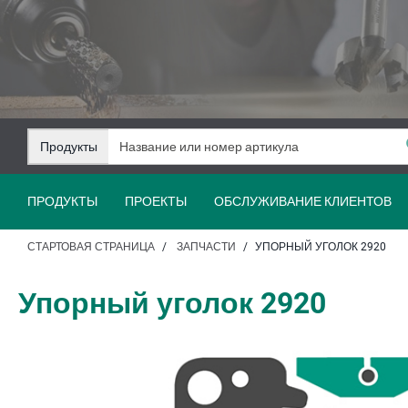
Перейти
Перейти
к
к
содержанию
навигации
Продукты
ПРОДУКТЫ
ПРОЕКТЫ
ОБСЛУЖИВАНИЕ КЛИЕНТОВ
СТАРТОВАЯ СТРАНИЦА
ЗАПЧАСТИ
УПОРНЫЙ УГОЛОК 2920
Упорный уголок 2920