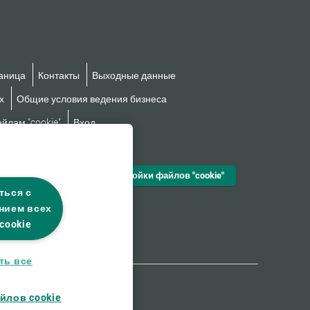
аница
Контакты
Выходные данные
х
Общие условия ведения бизнеса
йлам "cookie"
Вход
езбарьерности
Настройки файлов "cookie"
ться с
нием всех
cookie
ть все
йлов cookie