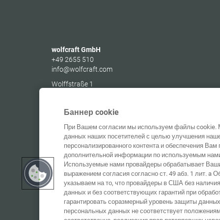
wolfcraft GmbH
+49 2655 510
info@wolfcraft.com
Wolffstraße 1
56746
Kempenich
Germany
Баннер cookie
При Вашем согласии мы используем файлы cookie. 
данных наших посетителей с целью улучшения наше
персонализированного контента и обеспечения Вам 
дополнительной информации по используемым нами 
Используемые нами провайдеры обрабатывает Ваши
выражением согласия согласно ст. 49 абз. 1 лит. a
указываем на то, что провайдеры в США без наличи
данных и без соответствующих гарантий при обрабо
гарантировать соразмерный уровень защиты данных
персональных данных не соответствует положениям