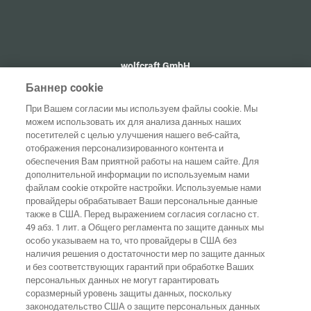
wolfcraft GmbH
+49 2655 510
Баннер cookie
info@wolfcraft.com
При Вашем согласии мы используем файлы cookie. Мы
Wolffstraße 1
можем использовать их для анализа данных наших
56746
Kempenich
посетителей с целью улучшения нашего веб-сайта,
Germany
отображения персонализированного контента и
обеспечения Вам приятной работы на нашем сайте. Для
дополнительной информации по используемым нами
файлам cookie откройте настройки. Используемые нами
провайдеры обрабатывает Ваши персональные данные
также в США. Перед выражением согласия согласно ст.
Домашняя
Выходные
Защита
страница
Контакты
данные
данных
49 абз. 1 лит. a Общего регламента по защите данных мы
особо указываем на то, что провайдеры в США без
Общие
наличия решения о достаточности мер по защите данных
условия
Правила по
и без соответствующих гарантий при обработке Ваших
ведения
файлам
бизнеса
"cookie"
Вход
персональных данных не могут гарантировать
соразмерный уровень защиты данных, поскольку
Заявление о
законодательство США о защите персональных данных