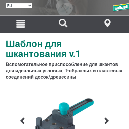
ВЫБРАТЬ
ЯЗЫК
Перейти
Перейти
к
к
содержанию
навигации
Шаблон для
шкантования v.1
Вспомогательное приспособление для шкантов
для идеальных угловых, T-образных и пластевых
соединений досок/древесины