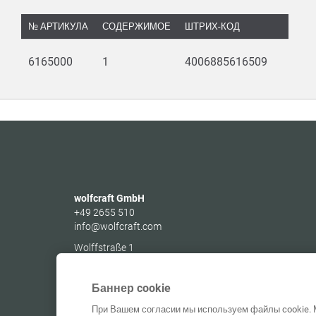
TAB:
№ АРТИКУЛА
СОДЕРЖИМОЕ
ШТРИХ-КОД
6165000
1
4006885616509
wolfcraft GmbH
+49 2655 510
info@wolfcraft.com
Wolffstraße 1
56746
Kempenich
Germany
Баннер cookie
При Вашем согласии мы используем файлы cookie. 