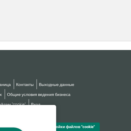
аница
Контакты
Выходные данные
х
Общие условия ведения бизнеса
йлам "cookie"
Вход
езбарьерности
Настройки файлов "cookie"