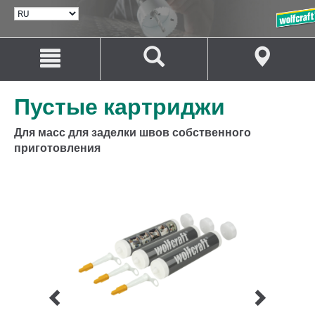
ВЫБРАТЬ
ЯЗЫК
Перейти
Перейти
к
к
содержанию
навигации
Пустые картриджи
Для масс для заделки швов собственного
приготовления