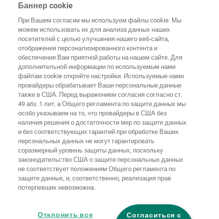
+49 2655 510
Баннер cookie
info@wolfcraft.com
При Вашем согласии мы используем файлы cookie. Мы
Wolffstraße 1
можем использовать их для анализа данных наших
56746
Kempenich
посетителей с целью улучшения нашего веб-сайта,
Germany
отображения персонализированного контента и
обеспечения Вам приятной работы на нашем сайте. Для
дополнительной информации по используемым нами
файлам cookie откройте настройки. Используемые нами
провайдеры обрабатывает Ваши персональные данные
также в США. Перед выражением согласия согласно ст.
Домашняя
Выходные
Защита
страница
Контакты
данные
данных
49 абз. 1 лит. a Общего регламента по защите данных мы
особо указываем на то, что провайдеры в США без
Общие
наличия решения о достаточности мер по защите данных
условия
Правила по
и без соответствующих гарантий при обработке Ваших
ведения
файлам
бизнеса
"cookie"
Вход
персональных данных не могут гарантировать
соразмерный уровень защиты данных, поскольку
Заявление о
законодательство США о защите персональных данных
безбарьерности
не соответствует положениям Общего регламента по
защите данных, и, соответственно, реализация прав
потерпевших невозможна.
Настройки файлов "cookie"
Отклонить все
Согласиться с