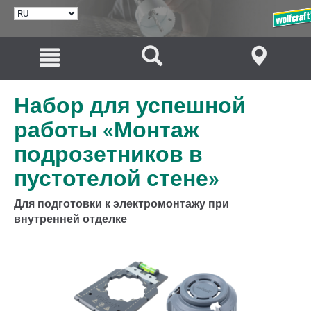
ВЫБРАТЬ
ЯЗЫК
Перейти
Перейти
к
к
содержанию
навигации
Набор для успешной
работы «Монтаж
подрозетников в
пустотелой стене»
Для подготовки к электромонтажу при
внутренней отделке