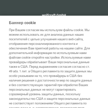
wolfcraft GmbH
+49 2655 510
Баннер cookie
info@wolfcraft.com
При Вашем согласии мы используем файлы cookie. Мы
Wolffstraße 1
можем использовать их для анализа данных наших
56746
Kempenich
посетителей с целью улучшения нашего веб-сайта,
Germany
отображения персонализированного контента и
обеспечения Вам приятной работы на нашем сайте. Для
дополнительной информации по используемым нами
файлам cookie откройте настройки. Используемые нами
провайдеры обрабатывает Ваши персональные данные
Домашняя
также в США. Перед выражением согласия согласно ст.
Выходные
Защита
страница
Контакты
данные
данных
49 абз. 1 лит. a Общего регламента по защите данных мы
особо указываем на то, что провайдеры в США без
Общие
наличия решения о достаточности мер по защите данных
условия
Правила по
и без соответствующих гарантий при обработке Ваших
ведения
файлам
бизнеса
"cookie"
Вход
персональных данных не могут гарантировать
соразмерный уровень защиты данных, поскольку
Заявление о
законодательство США о защите персональных данных
безбарьерности
не соответствует положениям Общего регламента по
защите данных, и, соответственно, реализация прав