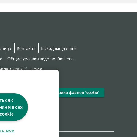
аница
Контакты
Выходные данные
х
Общие условия ведения бизнеса
йлам "cookie"
Вход
езбарьерности
Настройки файлов "cookie"
ться с
нием всех
cookie
ть все