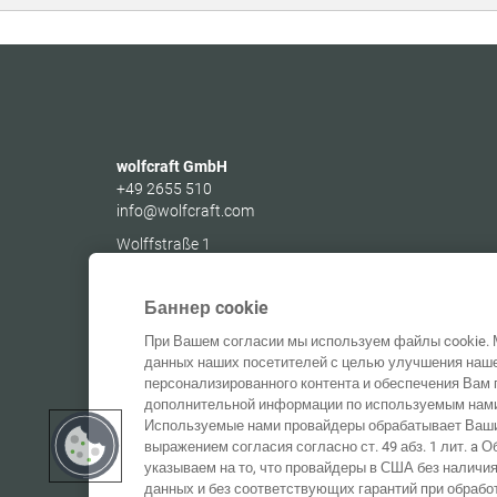
wolfcraft GmbH
+49 2655 510
info@wolfcraft.com
Wolffstraße 1
56746
Kempenich
Germany
Баннер cookie
При Вашем согласии мы используем файлы cookie. 
данных наших посетителей с целью улучшения наше
персонализированного контента и обеспечения Вам 
дополнительной информации по используемым нами 
Используемые нами провайдеры обрабатывает Ваши
выражением согласия согласно ст. 49 абз. 1 лит. a
указываем на то, что провайдеры в США без наличи
данных и без соответствующих гарантий при обрабо