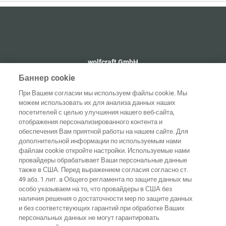
wolfcraft GmbH
+49 2655 510
Баннер cookie
info@wolfcraft.com
При Вашем согласии мы используем файлы cookie. Мы
Wolffstraße 1
можем использовать их для анализа данных наших
56746
Kempenich
посетителей с целью улучшения нашего веб-сайта,
Germany
отображения персонализированного контента и
обеспечения Вам приятной работы на нашем сайте. Для
дополнительной информации по используемым нами
файлам cookie откройте настройки. Используемые нами
провайдеры обрабатывает Ваши персональные данные
Домашняя
также в США. Перед выражением согласия согласно ст.
Выходные
Защита
страница
Контакты
данные
данных
49 абз. 1 лит. a Общего регламента по защите данных мы
особо указываем на то, что провайдеры в США без
Общие
наличия решения о достаточности мер по защите данных
условия
Правила по
и без соответствующих гарантий при обработке Ваших
ведения
файлам
бизнеса
"cookie"
Вход
персональных данных не могут гарантировать