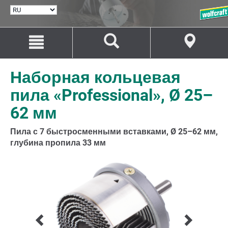
ВЫБРАТЬ
ЯЗЫК
Перейти
Перейти
к
к
содержанию
навигации
Наборная кольцевая
пила «Professional», Ø 25–
62 мм
Пила с 7 быстросменными вставками, Ø 25–62 мм,
глубина пропила 33 мм