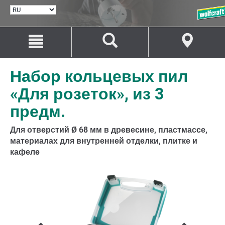
ВЫБРАТЬ
ЯЗЫК
Перейти
Перейти
к
к
содержанию
навигации
Набор кольцевых пил
«Для розеток», из 3
предм.
Для отверстий Ø 68 мм в древесине, пластмассе,
материалах для внутренней отделки, плитке и
кафеле