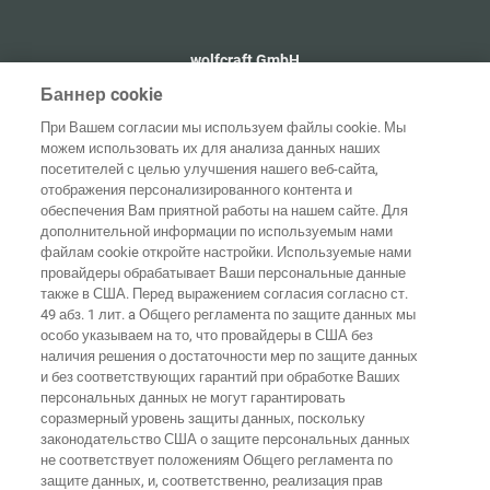
wolfcraft GmbH
+49 2655 510
Баннер cookie
info@wolfcraft.com
При Вашем согласии мы используем файлы cookie. Мы
Wolffstraße 1
можем использовать их для анализа данных наших
56746
Kempenich
посетителей с целью улучшения нашего веб-сайта,
Germany
отображения персонализированного контента и
обеспечения Вам приятной работы на нашем сайте. Для
дополнительной информации по используемым нами
файлам cookie откройте настройки. Используемые нами
провайдеры обрабатывает Ваши персональные данные
Домашняя
также в США. Перед выражением согласия согласно ст.
Выходные
Защита
страница
Контакты
данные
данных
49 абз. 1 лит. a Общего регламента по защите данных мы
особо указываем на то, что провайдеры в США без
Общие
наличия решения о достаточности мер по защите данных
условия
Правила по
и без соответствующих гарантий при обработке Ваших
ведения
файлам
бизнеса
"cookie"
Вход
персональных данных не могут гарантировать
соразмерный уровень защиты данных, поскольку
Заявление о
законодательство США о защите персональных данных
безбарьерности
не соответствует положениям Общего регламента по
защите данных, и, соответственно, реализация прав