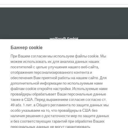
wolfcraft GmbH
+49 2655 510
Баннер cookie
info@wolfcraft.com
При Вашем согласии мы используем файлы cookie. Мы
Wolffstraße 1
можем использовать их для анализа данных наших
56746
Kempenich
посетителей с целью улучшения нашего веб-сайта,
Germany
отображения персонализированного контента и
обеспечения Вам приятной работы на нашем сайте. Для
дополнительной информации по используемым нами
файлам cookie откройте настройки. Используемые нами
провайдеры обрабатывает Ваши персональные данные
также в США. Перед выражением согласия согласно ст.
Домашняя
Выходные
Защита
страница
Контакты
данные
данных
49 абз. 1 лит. a Общего регламента по защите данных мы
особо указываем на то, что провайдеры в США без
Общие
наличия решения о достаточности мер по защите данных
условия
Правила по
и без соответствующих гарантий при обработке Ваших
ведения
файлам
бизнеса
"cookie"
Вход
персональных данных не могут гарантировать