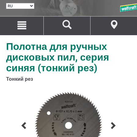
ВЫБРАТЬ
ЯЗЫК
Перейти
Перейти
к
к
содержанию
навигации
Полотна для ручных
дисковых пил, серия
синяя (тонкий рез)
Тонкий рез