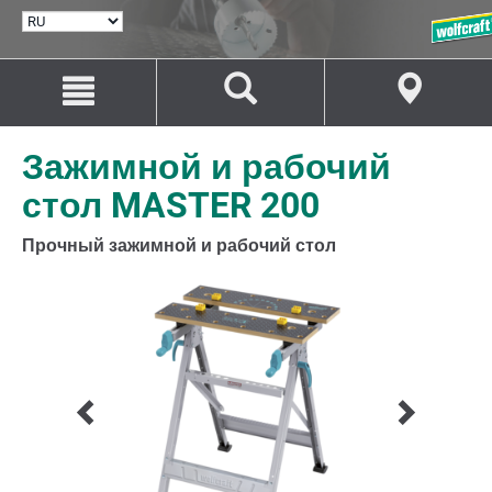
ВЫБРАТЬ
ЯЗЫК
Перейти
Перейти
к
к
содержанию
навигации
Зажимной и рабочий
стол MASTER 200
Прочный зажимной и рабочий стол