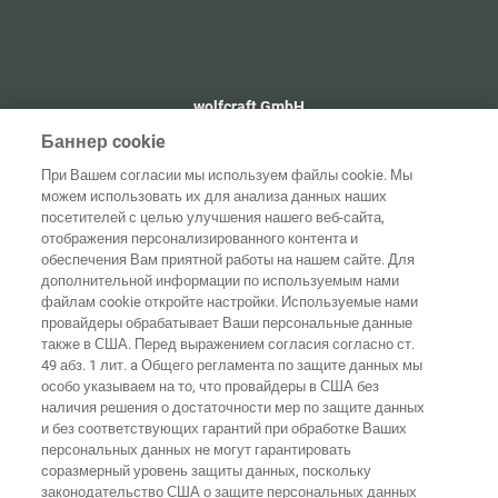
wolfcraft GmbH
+49 2655 510
Баннер cookie
info@wolfcraft.com
При Вашем согласии мы используем файлы cookie. Мы
Wolffstraße 1
можем использовать их для анализа данных наших
56746
Kempenich
посетителей с целью улучшения нашего веб-сайта,
Germany
отображения персонализированного контента и
обеспечения Вам приятной работы на нашем сайте. Для
дополнительной информации по используемым нами
файлам cookie откройте настройки. Используемые нами
провайдеры обрабатывает Ваши персональные данные
также в США. Перед выражением согласия согласно ст.
Домашняя
Выходные
Защита
страница
Контакты
данные
данных
49 абз. 1 лит. a Общего регламента по защите данных мы
особо указываем на то, что провайдеры в США без
Общие
наличия решения о достаточности мер по защите данных
условия
Правила по
и без соответствующих гарантий при обработке Ваших
ведения
файлам
бизнеса
"cookie"
Вход
персональных данных не могут гарантировать
соразмерный уровень защиты данных, поскольку
Заявление о
законодательство США о защите персональных данных