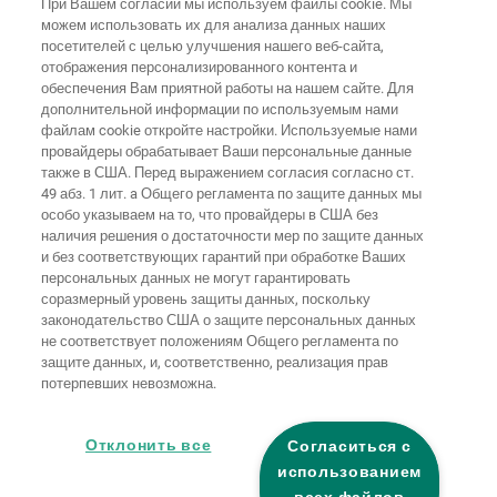
При Вашем согласии мы используем файлы cookie. Мы
Wolffstraße 1
можем использовать их для анализа данных наших
56746
Kempenich
посетителей с целью улучшения нашего веб-сайта,
Germany
отображения персонализированного контента и
обеспечения Вам приятной работы на нашем сайте. Для
дополнительной информации по используемым нами
файлам cookie откройте настройки. Используемые нами
провайдеры обрабатывает Ваши персональные данные
также в США. Перед выражением согласия согласно ст.
Домашняя
Выходные
Защита
страница
Контакты
данные
данных
49 абз. 1 лит. a Общего регламента по защите данных мы
особо указываем на то, что провайдеры в США без
Общие
наличия решения о достаточности мер по защите данных
условия
Правила по
и без соответствующих гарантий при обработке Ваших
ведения
файлам
бизнеса
"cookie"
Вход
персональных данных не могут гарантировать
соразмерный уровень защиты данных, поскольку
Заявление о
законодательство США о защите персональных данных
безбарьерности
не соответствует положениям Общего регламента по
защите данных, и, соответственно, реализация прав
потерпевших невозможна.
Настройки файлов "cookie"
Отклонить все
Согласиться с
использованием