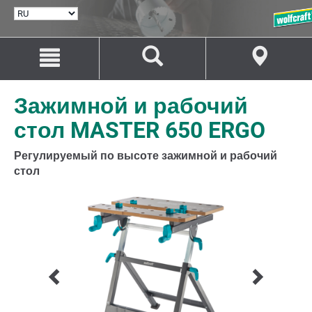
ВЫБРАТЬ
ЯЗЫК
Перейти
Перейти
к
к
содержанию
навигации
Зажимной и рабочий
стол MASTER 650 ERGO
Регулируемый по высоте зажимной и рабочий
стол