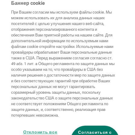
Баннер cookie
info@wolfcraft.com
При Вашем согласии мы используем файлы cookie. Мы
Wolffstraße 1
можем использовать их для анализа данных наших
56746
Kempenich
посетителей с целью улучшения нашего веб-сайта,
Germany
отображения персонализированного контента и
обеспечения Вам приятной работы на нашем сайте. Для
дополнительной информации по используемым нами
файлам cookie откройте настройки. Используемые нами
провайдеры обрабатывает Ваши персональные данные
Домашняя
также в США. Перед выражением согласия согласно ст.
Выходные
Защита
страница
Контакты
данные
данных
49 абз. 1 лит. a Общего регламента по защите данных мы
особо указываем на то, что провайдеры в США без
Общие
наличия решения о достаточности мер по защите данных
условия
Правила по
и без соответствующих гарантий при обработке Ваших
ведения
файлам
бизнеса
"cookie"
Вход
персональных данных не могут гарантировать
соразмерный уровень защиты данных, поскольку
Заявление о
законодательство США о защите персональных данных
безбарьерности
не соответствует положениям Общего регламента по
защите данных, и, соответственно, реализация прав
потерпевших невозможна.
Настройки файлов "cookie"
Отклонить все
Согласиться с