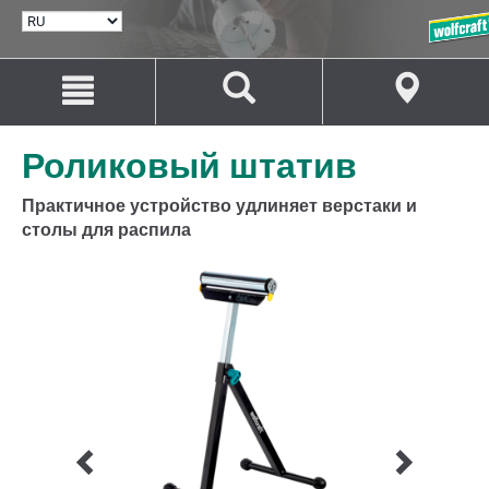
ВЫБРАТЬ
ЯЗЫК
Перейти
Перейти
к
к
содержанию
навигации
Роликовый штатив
Практичное устройство удлиняет верстаки и
столы для распила