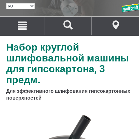
ВЫБРАТЬ
ЯЗЫК
Перейти
Перейти
к
к
содержанию
навигации
Набор круглой
шлифовальной машины
для гипсокартона, 3
предм.
Для эффективного шлифования гипсокартонных
поверхностей