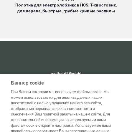
Полотна для электролобзиков HCS, T-хвостовик,
Пол
для дерева, быстрые, грубые кривые распилы
д
wolfcraft GmbH
+49 2655 510
Баннер cookie
info@wolfcraft.com
При Вашем согласии мы используем файлы cookie. Мы
Wolffstraße 1
можем использовать их для анализа данных наших
56746
Kempenich
посетителей с целью улучшения нашего веб-сайта,
Germany
отображения персонализированного контента и
обеспечения Вам приятной работы на нашем сайте. Для
дополнительной информации по используемым нами
файлам cookie откройте настройки. Используемые нами
провайдеры обрабатывает Ваши персональные данные