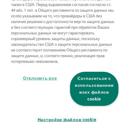
Домашняя
также в США. Перед выражением согласия согласно ст.
Выходные
Защита
страница
Контакты
данные
данных
49 абз. 1 лит. a Общего регламента по защите данных мы
особо указываем на то, что провайдеры в США без
Общие
наличия решения о достаточности мер по защите данных
условия
Правила по
и без соответствующих гарантий при обработке Ваших
ведения
файлам
бизнеса
"cookie"
Вход
персональных данных не могут гарантировать
соразмерный уровень защиты данных, поскольку
Заявление о
законодательство США о защите персональных данных
безбарьерности
не соответствует положениям Общего регламента по
защите данных, и, соответственно, реализация прав
потерпевших невозможна.
Настройки файлов "cookie"
Отклонить все
Согласиться с
использованием
всех файлов
cookie
Настройки файлов cookie