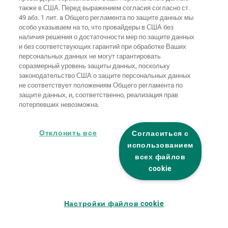
Домашняя
также в США. Перед выражением согласия согласно ст.
Выходные
Защита
страница
Контакты
данные
данных
49 абз. 1 лит. a Общего регламента по защите данных мы
особо указываем на то, что провайдеры в США без
Общие
наличия решения о достаточности мер по защите данных
условия
Правила по
и без соответствующих гарантий при обработке Ваших
ведения
файлам
бизнеса
"cookie"
Вход
персональных данных не могут гарантировать
соразмерный уровень защиты данных, поскольку
Заявление о
законодательство США о защите персональных данных
безбарьерности
не соответствует положениям Общего регламента по
защите данных, и, соответственно, реализация прав
потерпевших невозможна.
Настройки файлов "cookie"
Отклонить все
Согласиться с
использованием
всех файлов
cookie
Настройки файлов cookie