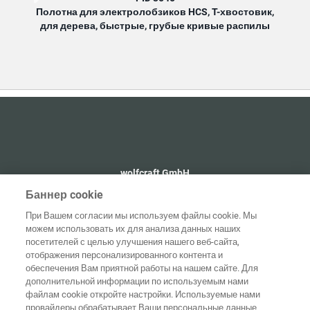
Полотна для электролобзиков HCS, T-хвостовик,
Пол
для дерева, быстрые, грубые кривые распилы
д
wolfcraft GmbH
+49 2655 510
Баннер cookie
info@wolfcraft.com
При Вашем согласии мы используем файлы cookie. Мы
Wolffstraße 1
можем использовать их для анализа данных наших
56746
Kempenich
посетителей с целью улучшения нашего веб-сайта,
Germany
отображения персонализированного контента и
обеспечения Вам приятной работы на нашем сайте. Для
дополнительной информации по используемым нами
файлам cookie откройте настройки. Используемые нами
провайдеры обрабатывает Ваши персональные данные