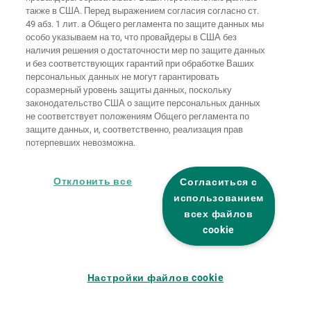
Домашняя
также в США. Перед выражением согласия согласно ст.
Выходные
Защита
страница
Контакты
данные
данных
49 абз. 1 лит. a Общего регламента по защите данных мы
особо указываем на то, что провайдеры в США без
Общие
наличия решения о достаточности мер по защите данных
условия
Правила по
и без соответствующих гарантий при обработке Ваших
ведения
файлам
бизнеса
"cookie"
Вход
персональных данных не могут гарантировать
соразмерный уровень защиты данных, поскольку
Заявление о
законодательство США о защите персональных данных
безбарьерности
не соответствует положениям Общего регламента по
защите данных, и, соответственно, реализация прав
потерпевших невозможна.
Настройки файлов "cookie"
Отклонить все
Согласиться с
использованием
всех файлов
cookie
Настройки файлов cookie