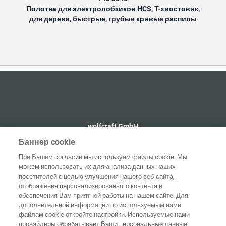
Полотна для электролобзиков HCS, T-хвостовик,
Пол
для дерева, быстрые, грубые кривые распилы
д
wolfcraft GmbH
+49 2655 510
Баннер cookie
info@wolfcraft.com
При Вашем согласии мы используем файлы cookie. Мы
Wolffstraße 1
можем использовать их для анализа данных наших
56746
Kempenich
посетителей с целью улучшения нашего веб-сайта,
Germany
отображения персонализированного контента и
обеспечения Вам приятной работы на нашем сайте. Для
дополнительной информации по используемым нами
файлам cookie откройте настройки. Используемые нами
провайдеры обрабатывает Ваши персональные данные