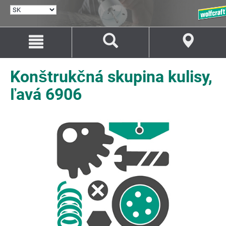
VYBRAŤ
JAZYK
Prejsť
Prejsť
na
na
Obsah
Navigáciu
Konštrukčná skupina kulisy,
ľavá 6906