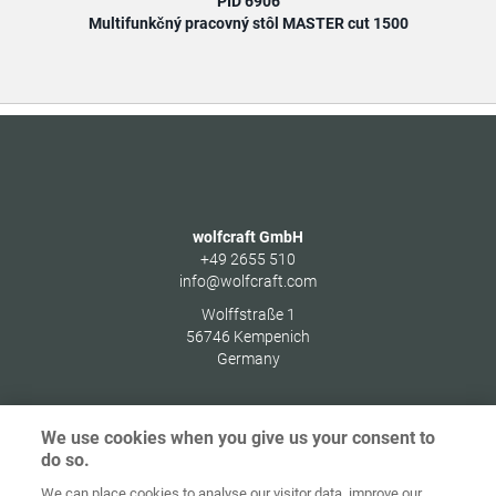
PID 6906
Multifunkčný pracovný stôl MASTER cut 1500
wolfcraft GmbH
+49 2655 510
info@wolfcraft.com
Wolffstraße 1
56746
Kempenich
Germany
We use cookies when you give us your consent to
do so.
Ochrana
osobných
We can place cookies to analyse our visitor data, improve our