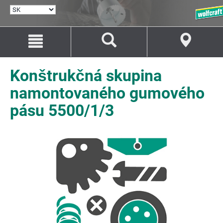
VYBRAŤ
JAZYK
Prejsť
Prejsť
na
na
Obsah
Navigáciu
Konštrukčná skupina
namontovaného gumového
pásu 5500/1/3