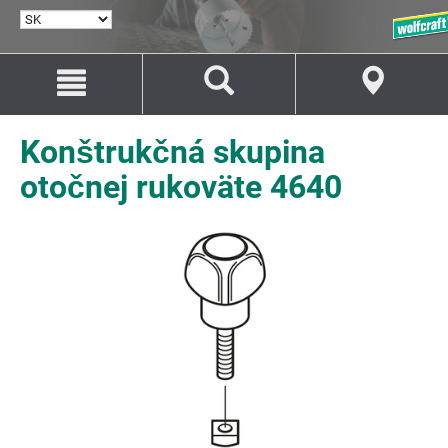
VYBRAŤ
JAZYK
Prejsť
Prejsť
na
na
Obsah
Navigáciu
Konštrukčná skupina
otočnej rukoväte 4640