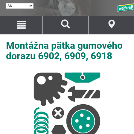
VYBRAŤ
JAZYK
Prejsť
Prejsť
na
na
Obsah
Navigáciu
Montážna pätka gumového
dorazu 6902, 6909, 6918