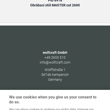
PID 6918
Obrábací stôl MASTER cut 2600
wolfcraft GmbH
+49 2655 510
info@wolfcraft.com
Wolffstraße 1
56746
Kempenich
Germany
We use cookies when you give us your consent to
do so.
Ochrana
osobných
We can place cookies to analyse our visitor data, improve our