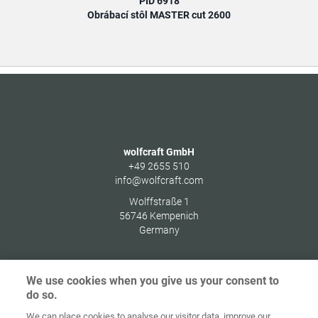
PID 6918
Obrábací stôl MASTER cut 2600
wolfcraft GmbH
+49 2655 510
info@wolfcraft.com
Wolffstraße 1
56746
Kempenich
Germany
We use cookies when you give us your consent to
do so.
Ochrana
osobných
We can place cookies to analyse our visitor data, improve our