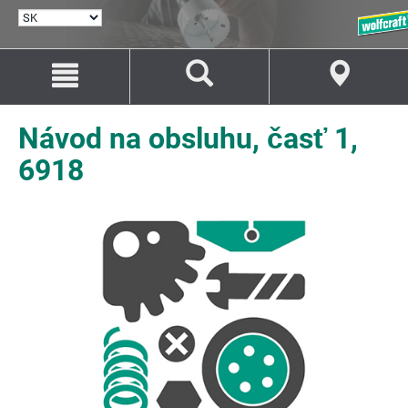
VYBRAŤ
JAZYK
Prejsť
Prejsť
na
na
Obsah
Navigáciu
Návod na obsluhu, časť 1,
6918