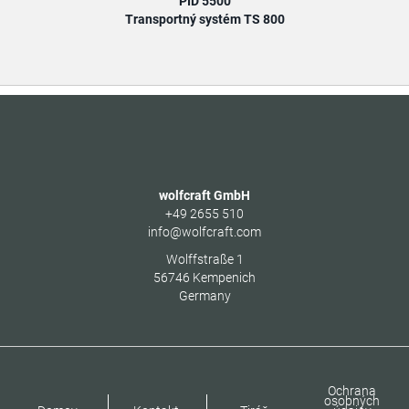
PID 5500
Transportný systém TS 800
wolfcraft GmbH
+49 2655 510
info@wolfcraft.com
Wolffstraße 1
56746
Kempenich
Germany
Ochrana
osobných