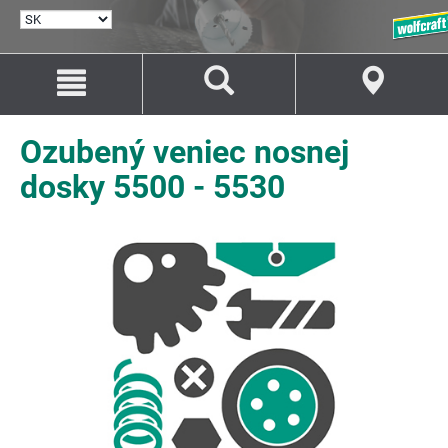
VYBRAŤ
JAZYK
Prejsť
Prejsť
na
na
Obsah
Navigáciu
Ozubený veniec nosnej
dosky 5500 - 5530