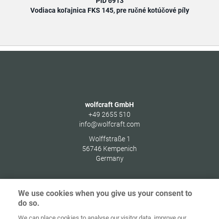
PID 6913
Vodiaca koľajnica FKS 145, pre ručné kotúčové píly
wolfcraft GmbH
+49 2655 510
info@wolfcraft.com
Wolffstraße 1
56746
Kempenich
Germany
We use cookies when you give us your consent to
do so.
Ochrana
osobných
We can place cookies to analyse our visitor data, improve our