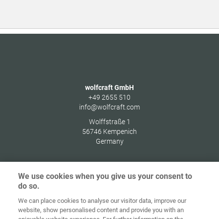
wolfcraft GmbH
+49 2655 510
info@wolfcraft.com
Wolffstraße 1
56746
Kempenich
Germany
We use cookies when you give us your consent to
do so.
Ochrana
osobných
We can place cookies to analyse our visitor data, improve our
Domov
Kontakt
Tiráž
údajov
website, show personalised content and provide you with an