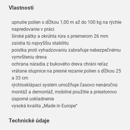
Vlastnosti
upnutie polien s dĺžkou 1,00 m až do 100 kg na rýchle
napredovanie v práci
široké pätky a okrúhla rúra s priemerom 26 mm
zaistia tú najvyššiu stabilitu
poistka proti vyhadzovaniu zabraňuje nebezpečnému
vymršteniu dreva
ochrana náradia z bukového dreva chráni reťaz
vrátane stupnice na presné rezanie polien s dĺžkou 25
a 33 cm
rýchlosklápací systém umožňuje časovo nenáročnú
montáž a demontáž, mobilné použitie a priestorovo
úsporné uskladnenie
vysoká kvalita „Made in Europe“
Technické údaje