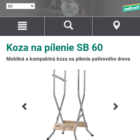
VYBRAŤ
JAZYK
Prejsť
Prejsť
na
na
Obsah
Navigáciu
Koza na pílenie SB 60
Mobilná a kompaktná koza na pílenie palivového dreva