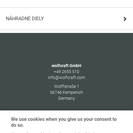
NÁHRADNÉ DIELY
wolfcraft GmbH
+49 2655 510
info@wolfcraft.com
Wolffstraße 1
56746
Kempenich
Germany
We use cookies when you give us your consent to
do so.
Ochrana
osobných