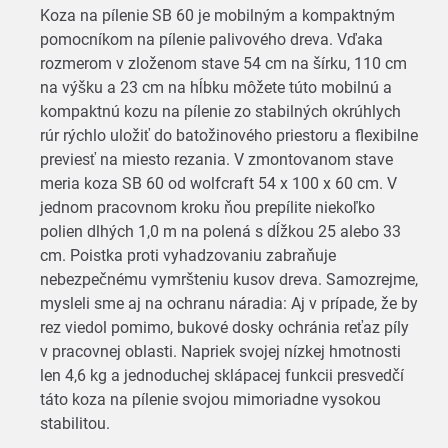
Koza na pílenie SB 60 je mobilným a kompaktným
pomocníkom na pílenie palivového dreva. Vďaka
rozmerom v zloženom stave 54 cm na šírku, 110 cm
na výšku a 23 cm na hĺbku môžete túto mobilnú a
kompaktnú kozu na pílenie zo stabilných okrúhlych
rúr rýchlo uložiť do batožinového priestoru a flexibilne
previesť na miesto rezania. V zmontovanom stave
meria koza SB 60 od wolfcraft 54 x 100 x 60 cm. V
jednom pracovnom kroku ňou prepílite niekoľko
polien dlhých 1,0 m na polená s dĺžkou 25 alebo 33
cm. Poistka proti vyhadzovaniu zabraňuje
nebezpečnému vymršteniu kusov dreva. Samozrejme,
mysleli sme aj na ochranu náradia: Aj v prípade, že by
rez viedol pomimo, bukové dosky ochránia reťaz píly
v pracovnej oblasti. Napriek svojej nízkej hmotnosti
len 4,6 kg a jednoduchej sklápacej funkcii presvedčí
táto koza na pílenie svojou mimoriadne vysokou
stabilitou.