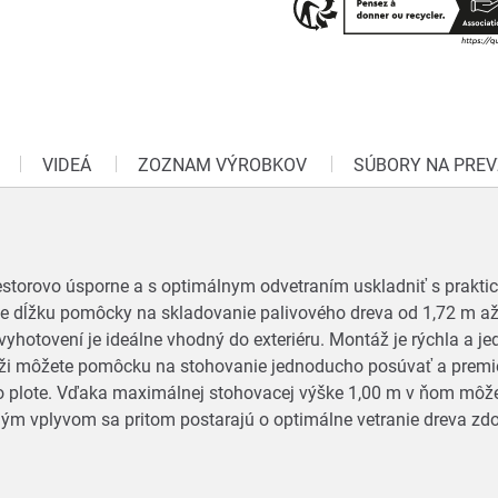
VIDEÁ
ZOZNAM VÝROBKOV
SÚBORY NA PREV
estorovo úsporne a s optimálnym odvetraním uskladniť s prakt
íte dĺžku pomôcky na skladovanie palivového dreva od 1,72 m a
tovení je ideálne vhodný do exteriéru. Montáž je rýchla a je
ži môžete pomôcku na stohovanie jednoducho posúvať a premies
ebo plote. Vďaka maximálnej stohovacej výške 1,00 m v ňom môže
ným vplyvom sa pritom postarajú o optimálne vetranie dreva zd