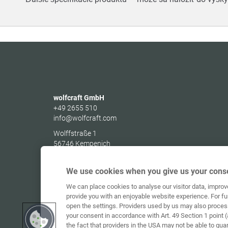
wolfcraft GmbH
+49 2655 510
info@wolfcraft.com
Wolffstraße 1
56746
Kempenich
Germany
We use cookies when you give us your conse
We can place cookies to analyse our visitor data, impro
provide you with an enjoyable website experience. For fu
open the settings. Providers used by us may also proces
your consent in accordance with Art. 49 Section 1 point (
the fact that providers in the USA may not be able to gua