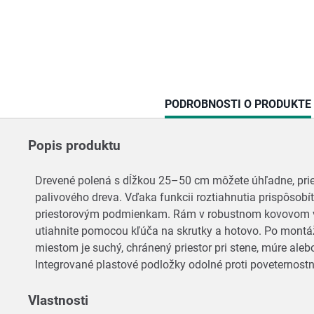
CURRENT
PODROBNOSTI O PRODUKTE
TAB:
Popis produktu
Drevené polená s dĺžkou 25–50 cm môžete úhľadne, pri
palivového dreva. Vďaka funkcii roztiahnutia prispôsob
priestorovým podmienkam. Rám v robustnom kovovom vyho
utiahnite pomocou kľúča na skrutky a hotovo. Po montá
miestom je suchý, chránený priestor pri stene, múre al
Integrované plastové podložky odolné proti poveternost
Vlastnosti