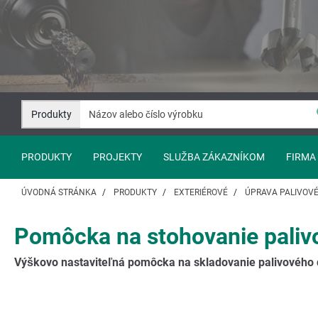
Prejsť
Prejsť
na
na
Obsah
Navigáciu
Produkty
PRODUKTY
PROJEKTY
SLUŽBA ZÁKAZNÍKOM
FIRMA
ÚVODNÁ STRÁNKA
PRODUKTY
EXTERIÉROVÉ
ÚPRAVA PALIVOV
Pomôcka na stohovanie paliv
Výškovo nastaviteľná pomôcka na skladovanie palivového