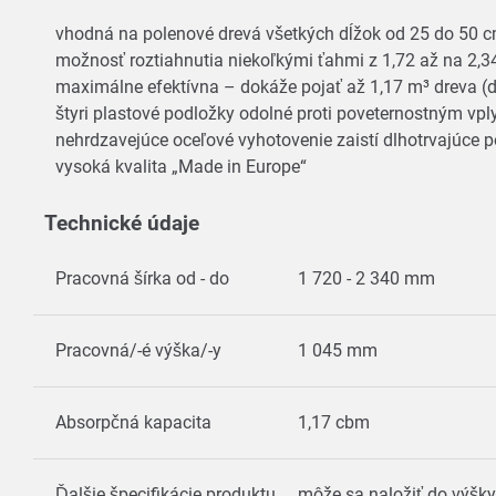
vhodná na polenové drevá všetkých dĺžok od 25 do 50 cm
možnosť roztiahnutia niekoľkými ťahmi z 1,72 až na 2,3
maximálne efektívna – dokáže pojať až 1,17 m³ dreva (
štyri plastové podložky odolné proti poveternostným vp
nehrdzavejúce oceľové vyhotovenie zaistí dlhotrvajúce po
vysoká kvalita „Made in Europe“
Technické údaje
Pracovná šírka od - do
1 720 - 2 340 mm
Pracovná/-é výška/-y
1 045 mm
Absorpčná kapacita
1,17 cbm
Ďalšie špecifikácie produktu
môže sa naložiť do výšky