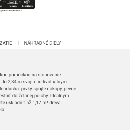
ZATIE
NÁHRADNÉ DIELY
ickou pomôckou na stohovanie
ž do 2,34 m svojim individuálnym
dnoduchá: prvky spojte dokopy, pevne
tniť do želanej polohy. Ideálnym
te uskladniť až 1,17 m³ dreva.
ola.