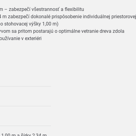
 – zabezpečí všestrannosť a flexibilitu
4 m zabezpečí dokonalé prispôsobenie individuálnej priestorove
do stohovacej výšky 1,00 m)
lyvom sa pritom postarajú o optimálne vetranie dreva zdola
užívanie v exteriéri
 1,00 m a šírky 2,34 m