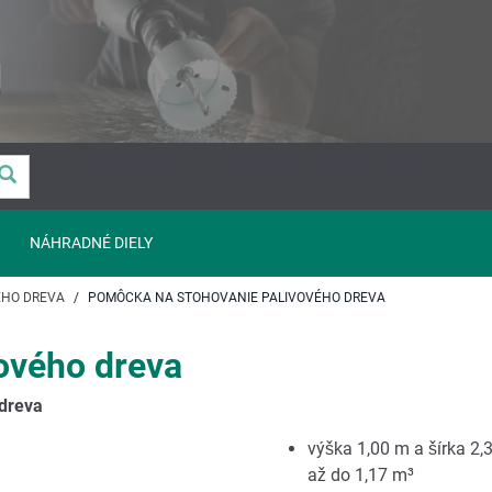
NÁHRADNÉ DIELY
ÉHO DREVA
POMÔCKA NA STOHOVANIE PALIVOVÉHO DREVA
ového dreva
 dreva
výška 1,00 m a šírka 2
až do 1,17 m³