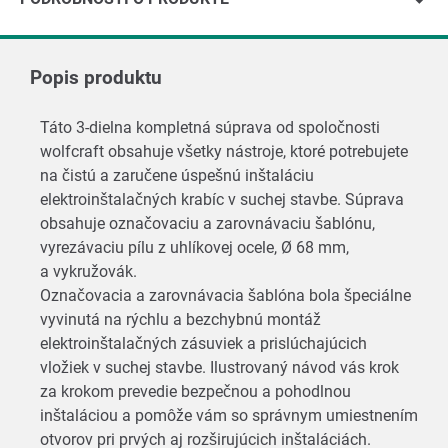
Popis produktu
Táto 3-dielna kompletná súprava od spoločnosti
wolfcraft obsahuje všetky nástroje, ktoré potrebujete
na čistú a zaručene úspešnú inštaláciu
elektroinštalačných krabíc v suchej stavbe. Súprava
obsahuje označovaciu a zarovnávaciu šablónu,
vyrezávaciu pílu z uhlíkovej ocele, Ø 68 mm,
a vykružovák.
Označovacia a zarovnávacia šablóna bola špeciálne
vyvinutá na rýchlu a bezchybnú montáž
elektroinštalačných zásuviek a prislúchajúcich
vložiek v suchej stavbe. Ilustrovaný návod vás krok
za krokom prevedie bezpečnou a pohodlnou
inštaláciou a pomôže vám so správnym umiestnením
otvorov pri prvých aj rozširujúcich inštaláciách.