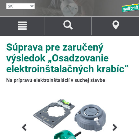
VYBRAŤ
JAZYK
Prejsť
Prejsť
na
na
Obsah
Navigáciu
Súprava pre zaručený
výsledok „Osadzovanie
elektroinštalačných krabíc“
Na prípravu elektroinštalácií v suchej stavbe