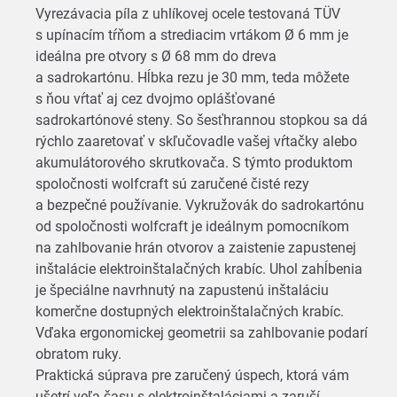
Vyrezávacia píla z uhlíkovej ocele testovaná TÜV
s upínacím tŕňom a strediacim vrtákom Ø 6 mm je
ideálna pre otvory s Ø 68 mm do dreva
a sadrokartónu. Hĺbka rezu je 30 mm, teda môžete
s ňou vŕtať aj cez dvojmo oplášťované
sadrokartónové steny. So šesťhrannou stopkou sa dá
rýchlo zaaretovať v skľučovadle vašej vŕtačky alebo
akumulátorového skrutkovača. S týmto produktom
spoločnosti wolfcraft sú zaručené čisté rezy
a bezpečné používanie. Vykružovák do sadrokartónu
od spoločnosti wolfcraft je ideálnym pomocníkom
na zahlbovanie hrán otvorov a zaistenie zapustenej
inštalácie elektroinštalačných krabíc. Uhol zahĺbenia
je špeciálne navrhnutý na zapustenú inštaláciu
komerčne dostupných elektroinštalačných krabíc.
Vďaka ergonomickej geometrii sa zahlbovanie podarí
obratom ruky.
Praktická súprava pre zaručený úspech, ktorá vám
ušetrí veľa času s elektroinštaláciami a zaručí