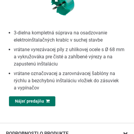
3-dielna kompletná súprava na osadzovanie
elektroinštalačných krabíc v suchej stavbe
vrátane vyrezávacej píly z uhlíkovej ocele s Ø 68 mm
a vykružováka pre čisté a zahĺbené výrezy a na
zapustenú inštaláciu
vrátane označovacej a zarovnávacej šablóny na
rýchlu a bezchybnú inštaláciu vložiek do zásuviek
a vypínačov
Nájsť predajňu
PODROBNOSTI O PRODUKTE