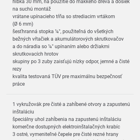
hĺbka 30 mm, na použitie do mäkkého dreva a dosiek
na suchú montáž
vrátane upínacieho tŕňa so strediacim vrtákom
(Ø 6 mm)
šesťhranná stopka ¼", použiteľná do všetkých
bežných vŕtačiek a akumulátorových skrutkovačov
a do náradia so ¼" upínaním alebo držiakmi
skrutkovacích hrotov
skupiny po 3 zuby zaisťujú nízky odpor, jemné a čisté
rezy
kvalita testovaná TÜV pre maximálnu bezpečnosť
práce
1 vykružovák pre čisté a zahĺbené otvory a zapustenú
inštaláciu
špeciálny uhol zahĺbenia na zapustenú inštaláciu
komerčne dostupných elektroinštalačných krabíc
3 ostré, vymeniteľné čepele pre čisté rezné hrany