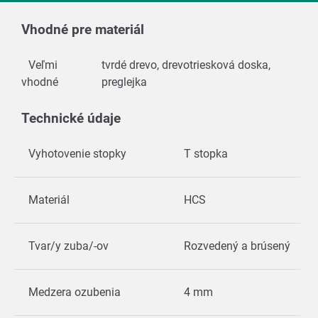
Vhodné pre materiál
Veľmi
tvrdé drevo, drevotriesková doska,
vhodné
preglejka
Technické údaje
Vyhotovenie stopky
T stopka
Materiál
HCS
Tvar/y zuba/-ov
Rozvedený a brúsený
Medzera ozubenia
4 mm