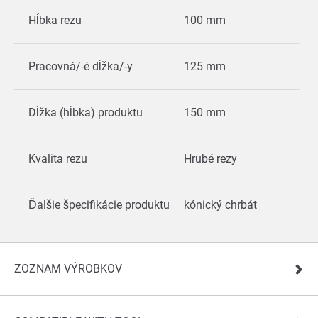
Hĺbka rezu
100 mm
Pracovná/-é dĺžka/-y
125 mm
Dĺžka (hĺbka) produktu
150 mm
Kvalita rezu
Hrubé rezy
Ďalšie špecifikácie produktu
kónický chrbát
ZOZNAM VÝROBKOV