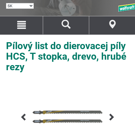
VYBRAŤ
JAZYK
Prejsť
Prejsť
na
na
Obsah
Navigáciu
Pílový list do dierovacej píly
HCS, T stopka, drevo, hrubé
rezy