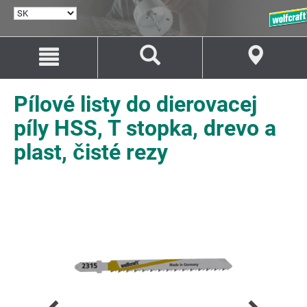
VYBRAŤ
JAZYK
Prejsť
Prejsť
na
na
Obsah
Navigáciu
Pílové listy do dierovacej
píly HSS, T stopka, drevo a
plast, čisté rezy