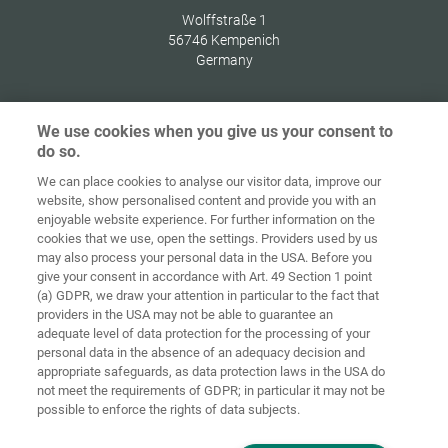
Wolffstraße 1
56746
Kempenich
Germany
We use cookies when you give us your consent to
do so.
Ochrana
osobných
We can place cookies to analyse our visitor data, improve our
Domov
Kontakt
Tiráž
údajov
website, show personalised content and provide you with an
enjoyable website experience. For further information on the
Smernice pre
cookies that we use, open the settings. Providers used by us
VOP
súbory cookie
Prihlásiť
may also process your personal data in the USA. Before you
give your consent in accordance with Art. 49 Section 1 point
Accessibility
(a) GDPR, we draw your attention in particular to the fact that
Statement
providers in the USA may not be able to guarantee an
adequate level of data protection for the processing of your
Nastavenia súborov cookie
personal data in the absence of an adequacy decision and
appropriate safeguards, as data protection laws in the USA do
not meet the requirements of GDPR; in particular it may not be
possible to enforce the rights of data subjects.