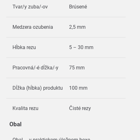
Tvar/y zuba/-ov
Brúsené
Medzera ozubenia
2,5 mm
Hĺbka rezu
5 – 30 mm
Pracovná/-é dĺžka/-y
75 mm
Dĺžka (hĺbka) produktu
100 mm
Kvalita rezu
Čisté rezy
Obal
Obal
v praktickom úložnom boxe