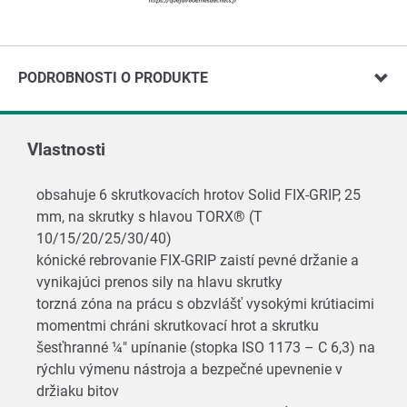
PODROBNOSTI O PRODUKTE
Vlastnosti
obsahuje 6 skrutkovacích hrotov Solid FIX-GRIP, 25
mm, na skrutky s hlavou TORX® (T
10/15/20/25/30/40)
kónické rebrovanie FIX-GRIP zaistí pevné držanie a
vynikajúci prenos sily na hlavu skrutky
torzná zóna na prácu s obzvlášť vysokými krútiacimi
momentmi chráni skrutkovací hrot a skrutku
šesťhranné ¼" upínanie (stopka ISO 1173 – C 6,3) na
rýchlu výmenu nástroja a bezpečné upevnenie v
držiaku bitov