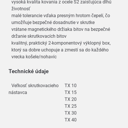
vysoká kvalita kovania z ocele S2 zaisťujúca dlhú
životnosť
malé tolerancie vďaka presným hrotom čepelí, čo
umožňuje bezpečné dosadnutie v skrutke
vrátane magnetického držiaka bitov na bezpečné
držanie skrutkovacích bitov
kvalitný, praktický 2-komponentový výklopný box,
ktorý sa dobre uchopuje a zmestí sa do každého
vrecka košele/nohavíc
Technické údaje
Veľkosť skrutkovacieho
TX 10
nástavca
TX 15
TX 20
TX 25
TX 30
TX 40