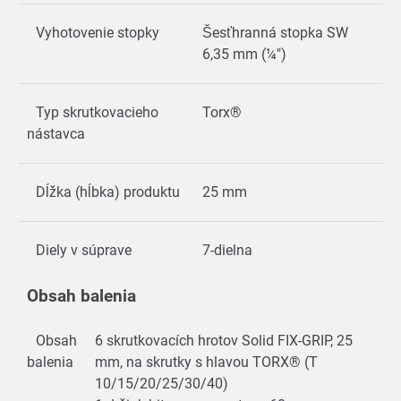
Vyhotovenie stopky
Šesťhranná stopka SW
6,35 mm (¼")
Typ skrutkovacieho
Torx®
nástavca
Dĺžka (hĺbka) produktu
25 mm
Diely v súprave
7-dielna
Obsah balenia
Obsah
6 skrutkovacích hrotov Solid FIX-GRIP, 25
balenia
mm, na skrutky s hlavou TORX® (T
10/15/20/25/30/40)