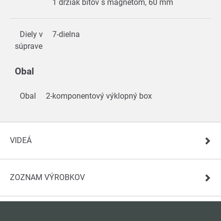
1 držiak bitov s magnetom, 60 mm
Diely v
7-dielna
súprave
Obal
Obal
2-komponentový výklopný box
VIDEÁ
ZOZNAM VÝROBKOV