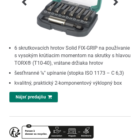
6 skrutkovacích hrotov Solid FIX-GRIP na používanie
s vysokým krútiacim momentom na skrutky s hlavou
TORX® (T10-40), vrátane držiaka hrotov
šesťhranné ¼" upínanie (stopka ISO 1173 – C 6,3)
kvalitný, praktický 2-komponentový výklopný box
Nájsť predajňu