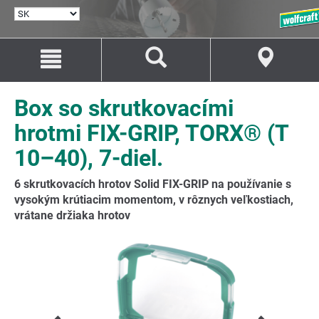
VYBRAŤ
JAZYK
Prejsť
Prejsť
na
na
Obsah
Navigáciu
Box so skrutkovacími
hrotmi FIX-GRIP, TORX® (T
10–40), 7-diel.
6 skrutkovacích hrotov Solid FIX-GRIP na používanie s
vysokým krútiacim momentom, v rôznych veľkostiach,
vrátane držiaka hrotov