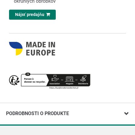
okrúhlych obrobkov
Nájsť predajňu
PODROBNOSTI O PRODUKTE