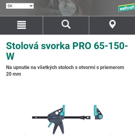
VYBRAŤ
JAZYK
Prejsť
Prejsť
na
na
Obsah
Navigáciu
Stolová svorka PRO 65-150-
W
Na upnutie na všetkých stoloch s otvormi s priemerom
20 mm