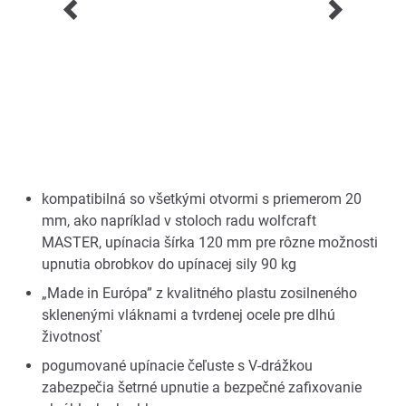
kompatibilná so všetkými otvormi s priemerom 20
mm, ako napríklad v stoloch radu wolfcraft
MASTER, upínacia šírka 120 mm pre rôzne možnosti
upnutia obrobkov do upínacej sily 90 kg
„Made in Európa” z kvalitného plastu zosilneného
sklenenými vláknami a tvrdenej ocele pre dlhú
životnosť
pogumované upínacie čeľuste s V-drážkou
zabezpečia šetrné upnutie a bezpečné zafixovanie