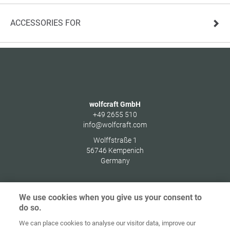
ACCESSORIES FOR
wolfcraft GmbH
+49 2655 510
info@wolfcraft.com
Wolffstraße 1
56746
Kempenich
Germany
We use cookies when you give us your consent to
do so.
Ochrana
osobných
We can place cookies to analyse our visitor data, improve our
Domov
Kontakt
Tiráž
údajov