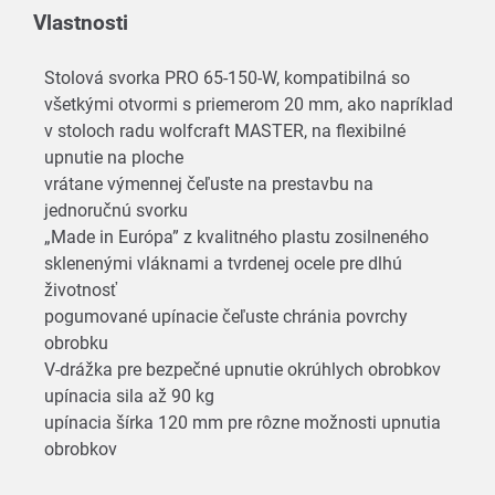
Vlastnosti
Stolová svorka PRO 65-150-W, kompatibilná so
všetkými otvormi s priemerom 20 mm, ako napríklad
v stoloch radu wolfcraft MASTER, na flexibilné
upnutie na ploche
vrátane výmennej čeľuste na prestavbu na
jednoručnú svorku
„Made in Európa” z kvalitného plastu zosilneného
sklenenými vláknami a tvrdenej ocele pre dlhú
životnosť
pogumované upínacie čeľuste chránia povrchy
obrobku
V-drážka pre bezpečné upnutie okrúhlych obrobkov
upínacia sila až 90 kg
upínacia šírka 120 mm pre rôzne možnosti upnutia
obrobkov