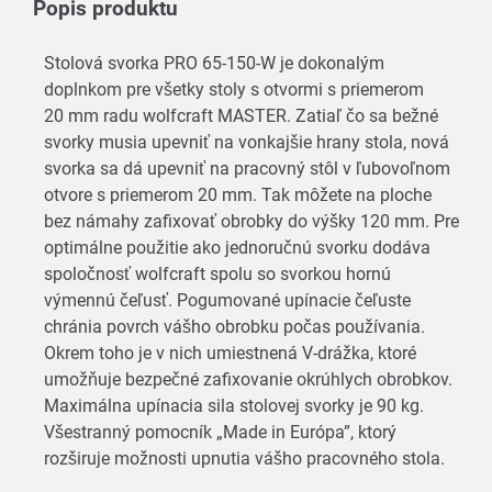
Popis produktu
Stolová svorka PRO 65-150-W je dokonalým
doplnkom pre všetky stoly s otvormi s priemerom
20 mm radu wolfcraft MASTER. Zatiaľ čo sa bežné
svorky musia upevniť na vonkajšie hrany stola, nová
svorka sa dá upevniť na pracovný stôl v ľubovoľnom
otvore s priemerom 20 mm. Tak môžete na ploche
bez námahy zafixovať obrobky do výšky 120 mm. Pre
optimálne použitie ako jednoručnú svorku dodáva
spoločnosť wolfcraft spolu so svorkou hornú
výmennú čeľusť. Pogumované upínacie čeľuste
chránia povrch vášho obrobku počas používania.
Okrem toho je v nich umiestnená V-drážka, ktoré
umožňuje bezpečné zafixovanie okrúhlych obrobkov.
Maximálna upínacia sila stolovej svorky je 90 kg.
Všestranný pomocník „Made in Európa”, ktorý
rozširuje možnosti upnutia vášho pracovného stola.