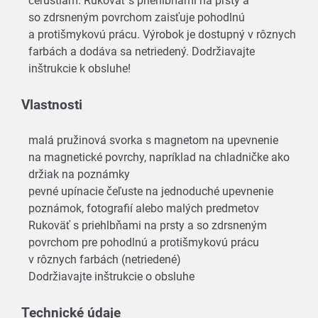
čeľustiam. Rukoväť s priehlbňami na prsty a
so zdrsneným povrchom zaisťuje pohodlnú
a protišmykovú prácu. Výrobok je dostupný v rôznych
farbách a dodáva sa netriedený. Dodržiavajte
inštrukcie k obsluhe!
Vlastnosti
malá pružinová svorka s magnetom na upevnenie
na magnetické povrchy, napríklad na chladničke ako
držiak na poznámky
pevné upínacie čeľuste na jednoduché upevnenie
poznámok, fotografií alebo malých predmetov
Rukoväť s priehlbňami na prsty a so zdrsneným
povrchom pre pohodlnú a protišmykovú prácu
v rôznych farbách (netriedené)
Dodržiavajte inštrukcie o obsluhe
Technické údaje