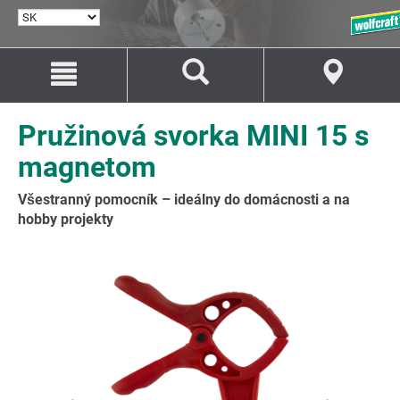
VYBRAŤ
JAZYK
Prejsť
Prejsť
na
na
Obsah
Navigáciu
Pružinová svorka MINI 15 s
magnetom
Všestranný pomocník – ideálny do domácnosti a na
hobby projekty