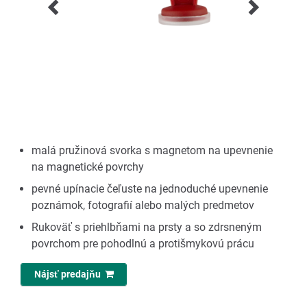
malá pružinová svorka s magnetom na upevnenie
na magnetické povrchy
pevné upínacie čeľuste na jednoduché upevnenie
poznámok, fotografií alebo malých predmetov
Rukoväť s priehlbňami na prsty a so zdrsneným
povrchom pre pohodlnú a protišmykovú prácu
Nájsť predajňu