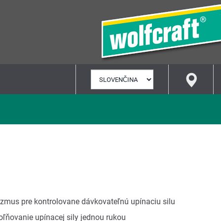
VYBRAŤ
JAZYK
mus pre kontrolovane dávkovateľnú upínaciu silu
oľňovanie upínacej sily jednou rukou