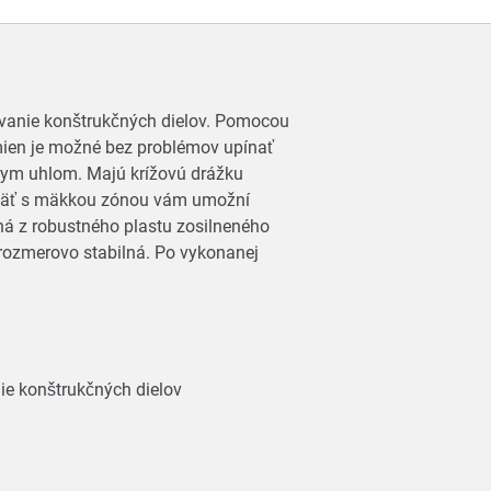
xovanie konštrukčných dielov. Pomocou
ien je možné bez problémov upínať
lnym uhlom. Majú krížovú drážku
koväť s mäkkou zónou vám umožní
ná z robustného plastu zosilneného
a rozmerovo stabilná. Po vykonanej
nie konštrukčných dielov