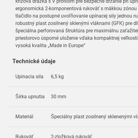
krížová drážka s V profilom pre bezpečné držanie pri up
ergonomická 2-komponentová rukoväť s mäkkou zónou 
tlačidlo na postupné uvoľňovanie upínacej sily jednou 
robustný plast zosilnený sklenými vláknami (GFK) pre d
špeciálna perforovaná štruktúra pre maximálnu zaťažiteľ
priestorovo úsporné uloženie vďaka kompaktnej veľkost
vysoká kvalita „Made in Europe“
Technické údaje
Upínacia sila
6,5 kg
Šírka upnutia
30 mm
Materiál
Špeciálny plast zosilnený sklenenými 
Rukoväť
2-zložková rukoväť