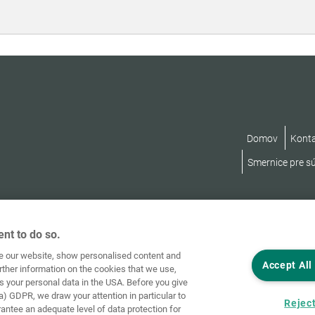
Domov
Kont
Smernice pre s
nt to do so.
ve our website, show personalised content and
Accept All
rther information on the cookies that we use,
s your personal data in the USA. Before you give
a) GDPR, we draw your attention in particular to
Reject
rantee an adequate level of data protection for