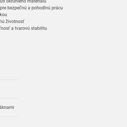
nutí okrúhleho materiálu
pre bezpečnú a pohodlnú prácu
rukou
lhú životnosť
nosť a tvarovú stabilitu
i
vláknami