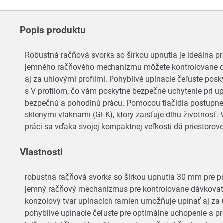
Popis produktu
Robustná račňová svorka so šírkou upnutia je ideálna pr
jemného račňového mechanizmu môžete kontrolovane dá
aj za uhlovými profilmi. Pohyblivé upínacie čeľuste po
s V profilom, čo vám poskytne bezpečné uchytenie pri
bezpečnú a pohodlnú prácu. Pomocou tlačidla postupne 
sklenými vláknami (GFK), ktorý zaisťuje dlhú životnosť.
práci sa vďaka svojej kompaktnej veľkosti dá priestorov
Vlastnosti
robustná račňová svorka so šírkou upnutia 30 mm pre pro
jemný račňový mechanizmus pre kontrolovane dávkovate
konzolový tvar upínacích ramien umožňuje upínať aj za 
pohyblivé upínacie čeľuste pre optimálne uchopenie a p