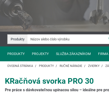
Prejsť
Prejsť
na
na
Obsah
Navigáciu
Produkty
PRODUKTY
PROJEKTY
SLUŽBA ZÁKAZNÍKOM
FIRMA
ÚVODNÁ STRÁNKA
PRODUKTY
RUČNÉ NÁRADIE
ZVIERKY
ZÁ
KRačňová svorka PRO 30
Pre práce s dávkovateľnou upínacou silou – ideálne pre pro