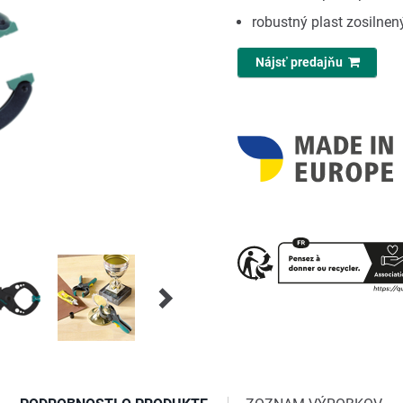
robustný plast zosilnen
Nájsť predajňu