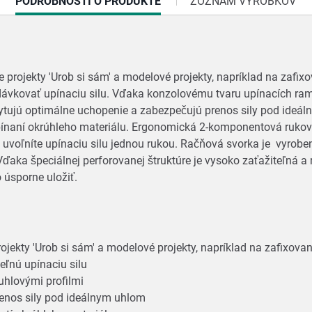
CURRENT
PODROBNOSTI O PRODUKTE
ZOZNAM VÝROBKOV
TAB:
e projekty 'Urob si sám' a modelové projekty, napríklad na zafi
vkovať upínaciu silu. Vďaka konzolovému tvaru upínacích ram
skytujú optimálne uchopenie a zabezpečujú prenos sily pod ideá
 upínaní okrúhleho materiálu. Ergonomická 2-komponentová ru
uvoľníte upínaciu silu jednou rukou. Račňová svorka je vyrobe
 Vďaka špeciálnej perforovanej štruktúre je vysoko zaťažiteľná 
o úsporne uložiť.
jekty 'Urob si sám' a modelové projekty, napríklad na zafixova
ľnú upínaciu silu
uhlovými profilmi
renos sily pod ideálnym uhlom