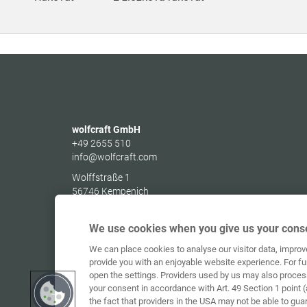
wolfcraft GmbH
+49 2655 510
info@wolfcraft.com
Wolffstraße 1
56746
Kempenich
Germany
We use cookies when you give us your conse
We can place cookies to analyse our visitor data, impro
provide you with an enjoyable website experience. For fu
open the settings. Providers used by us may also proces
your consent in accordance with Art. 49 Section 1 point (
the fact that providers in the USA may not be able to gua