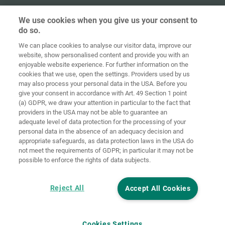
We use cookies when you give us your consent to
do so.
Ochrana
osobných
We can place cookies to analyse our visitor data, improve our
Domov
Kontakt
Tiráž
údajov
website, show personalised content and provide you with an
enjoyable website experience. For further information on the
Smernice pre
cookies that we use, open the settings. Providers used by us
VOP
súbory cookie
Prihlásiť
may also process your personal data in the USA. Before you
give your consent in accordance with Art. 49 Section 1 point
Accessibility
(a) GDPR, we draw your attention in particular to the fact that
Statement
providers in the USA may not be able to guarantee an
adequate level of data protection for the processing of your
Nastavenia súborov cookie
personal data in the absence of an adequacy decision and
appropriate safeguards, as data protection laws in the USA do
not meet the requirements of GDPR; in particular it may not be
possible to enforce the rights of data subjects.
Reject All
Accept All Cookies
Cookies Settings