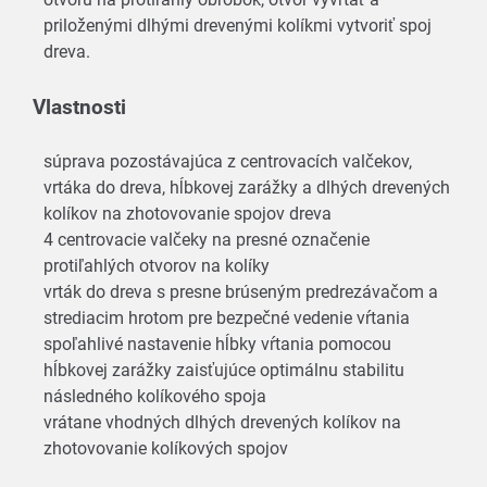
priloženými dlhými drevenými kolíkmi vytvoriť spoj
dreva.
Vlastnosti
súprava pozostávajúca z centrovacích valčekov,
vrtáka do dreva, hĺbkovej zarážky a dlhých drevených
kolíkov na zhotovovanie spojov dreva
4 centrovacie valčeky na presné označenie
protiľahlých otvorov na kolíky
vrták do dreva s presne brúseným predrezávačom a
strediacim hrotom pre bezpečné vedenie vŕtania
spoľahlivé nastavenie hĺbky vŕtania pomocou
hĺbkovej zarážky zaisťujúce optimálnu stabilitu
následného kolíkového spoja
vrátane vhodných dlhých drevených kolíkov na
zhotovovanie kolíkových spojov