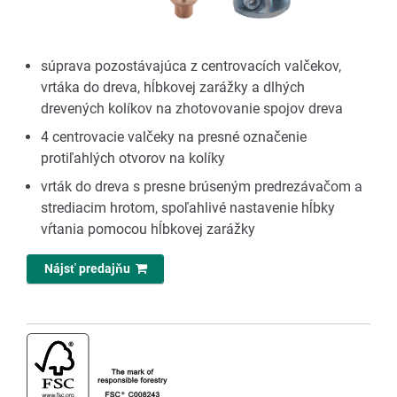
súprava pozostávajúca z centrovacích valčekov,
vrtáka do dreva, hĺbkovej zarážky a dlhých
drevených kolíkov na zhotovovanie spojov dreva
4 centrovacie valčeky na presné označenie
protiľahlých otvorov na kolíky
vrták do dreva s presne brúseným predrezávačom a
strediacim hrotom, spoľahlivé nastavenie hĺbky
vŕtania pomocou hĺbkovej zarážky
Nájsť predajňu