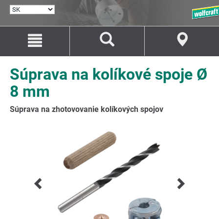
VYBRAŤ
JAZYK
Prejsť
Prejsť
na
na
Obsah
Navigáciu
Súprava na kolíkové spoje Ø
8 mm
Súprava na zhotovovanie kolíkových spojov