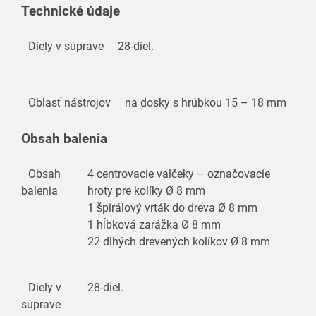
Technické údaje
Diely v súprave
28-diel.
Oblasť nástrojov
na dosky s hrúbkou 15 – 18 mm
Obsah balenia
Obsah
4 centrovacie valčeky – označovacie
balenia
hroty pre kolíky Ø 8 mm
1 špirálový vrták do dreva Ø 8 mm
1 hĺbková zarážka Ø 8 mm
22 dlhých drevených kolíkov Ø 8 mm
Diely v
28-diel.
súprave