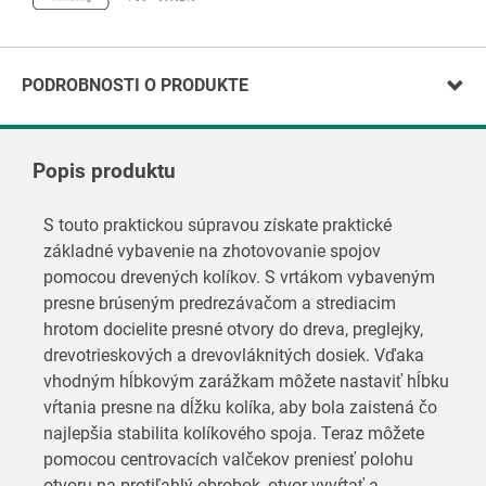
PODROBNOSTI O PRODUKTE
Popis produktu
S touto praktickou súpravou získate praktické
základné vybavenie na zhotovovanie spojov
pomocou drevených kolíkov. S vrtákom vybaveným
presne brúseným predrezávačom a strediacim
hrotom docielite presné otvory do dreva, preglejky,
drevotrieskových a drevovláknitých dosiek. Vďaka
vhodným hĺbkovým zarážkam môžete nastaviť hĺbku
vŕtania presne na dĺžku kolíka, aby bola zaistená čo
najlepšia stabilita kolíkového spoja. Teraz môžete
pomocou centrovacích valčekov preniesť polohu
otvoru na protiľahlý obrobok, otvor vyvŕtať a