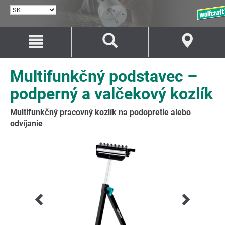
VYBRAŤ
JAZYK
Prejsť
Prejsť
na
na
Obsah
Navigáciu
Multifunkčný podstavec –
podperný a valčekový kozlík
Multifunkčný pracovný kozlík na podopretie alebo
odvíjanie