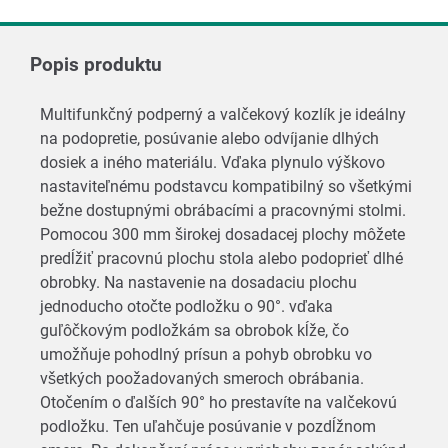
Popis produktu
Multifunkčný podperný a valčekový kozlík je ideálny
na podopretie, posúvanie alebo odvíjanie dlhých
dosiek a iného materiálu. Vďaka plynulo výškovo
nastaviteľnému podstavcu kompatibilný so všetkými
bežne dostupnými obrábacími a pracovnými stolmi.
Pomocou 300 mm širokej dosadacej plochy môžete
predĺžiť pracovnú plochu stola alebo podoprieť dlhé
obrobky. Na nastavenie na dosadaciu plochu
jednoducho otočte podložku o 90°. vďaka
guľôčkovým podložkám sa obrobok kĺže, čo
umožňuje pohodlný prísun a pohyb obrobku vo
všetkých poožadovaných smeroch obrábania.
Otočením o ďalších 90° ho prestavíte na valčekovú
podložku. Ten uľahčuje posúvanie v pozdĺžnom