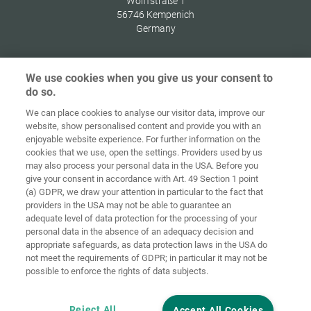
Wolffstraße 1
56746
Kempenich
Germany
We use cookies when you give us your consent to
do so.
Ochrana
osobných
We can place cookies to analyse our visitor data, improve our
Domov
Kontakt
Tiráž
údajov
website, show personalised content and provide you with an
enjoyable website experience. For further information on the
Smernice pre
cookies that we use, open the settings. Providers used by us
VOP
súbory cookie
Prihlásiť
may also process your personal data in the USA. Before you
give your consent in accordance with Art. 49 Section 1 point
Accessibility
(a) GDPR, we draw your attention in particular to the fact that
Statement
providers in the USA may not be able to guarantee an
adequate level of data protection for the processing of your
Nastavenia súborov cookie
personal data in the absence of an adequacy decision and
appropriate safeguards, as data protection laws in the USA do
not meet the requirements of GDPR; in particular it may not be
possible to enforce the rights of data subjects.
Reject All
Accept All Cookies