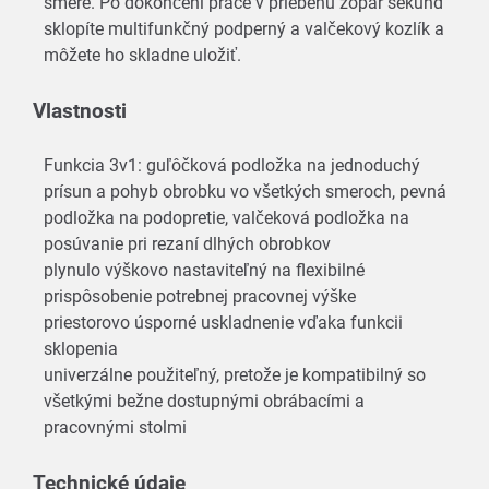
smere. Po dokončení práce v priebehu zopár sekúnd
sklopíte multifunkčný podperný a valčekový kozlík a
môžete ho skladne uložiť.
Vlastnosti
Funkcia 3v1: guľôčková podložka na jednoduchý
prísun a pohyb obrobku vo všetkých smeroch, pevná
podložka na podopretie, valčeková podložka na
posúvanie pri rezaní dlhých obrobkov
plynulo výškovo nastaviteľný na flexibilné
prispôsobenie potrebnej pracovnej výške
priestorovo úsporné uskladnenie vďaka funkcii
sklopenia
univerzálne použiteľný, pretože je kompatibilný so
všetkými bežne dostupnými obrábacími a
pracovnými stolmi
Technické údaje