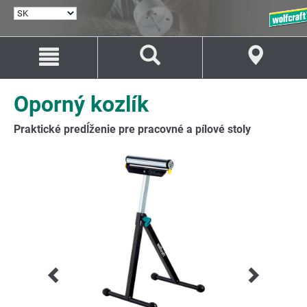
VYBRAŤ
JAZYK
Prejsť
Prejsť
na
na
Obsah
Navigáciu
Oporný kozlík
Praktické predĺženie pre pracovné a pílové stoly