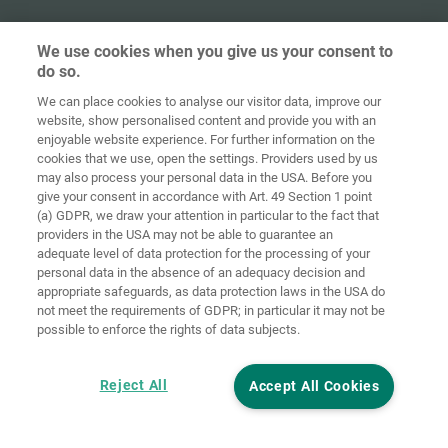
We use cookies when you give us your consent to
do so.
Ochrana
osobných
We can place cookies to analyse our visitor data, improve our
Domov
Kontakt
Tiráž
údajov
website, show personalised content and provide you with an
enjoyable website experience. For further information on the
Smernice pre
cookies that we use, open the settings. Providers used by us
VOP
súbory cookie
Prihlásiť
may also process your personal data in the USA. Before you
give your consent in accordance with Art. 49 Section 1 point
Accessibility
(a) GDPR, we draw your attention in particular to the fact that
Statement
providers in the USA may not be able to guarantee an
adequate level of data protection for the processing of your
Nastavenia súborov cookie
personal data in the absence of an adequacy decision and
appropriate safeguards, as data protection laws in the USA do
not meet the requirements of GDPR; in particular it may not be
possible to enforce the rights of data subjects.
Reject All
Accept All Cookies