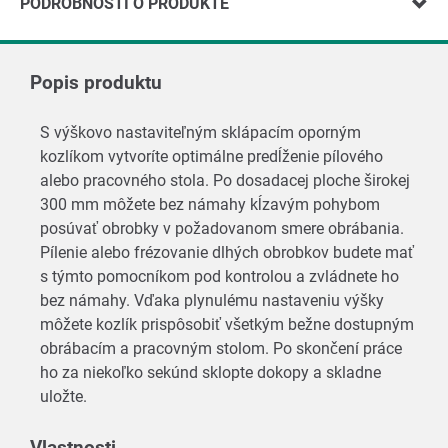
PODROBNOSTI O PRODUKTE
Popis produktu
S výškovo nastaviteľným sklápacím oporným
kozlíkom vytvoríte optimálne predĺženie pílového
alebo pracovného stola. Po dosadacej ploche širokej
300 mm môžete bez námahy kĺzavým pohybom
posúvať obrobky v požadovanom smere obrábania.
Pílenie alebo frézovanie dlhých obrobkov budete mať
s týmto pomocníkom pod kontrolou a zvládnete ho
bez námahy. Vďaka plynulému nastaveniu výšky
môžete kozlík prispôsobiť všetkým bežne dostupným
obrábacím a pracovným stolom. Po skončení práce
ho za niekoľko sekúnd sklopte dokopy a skladne
uložte.
Vlastnosti