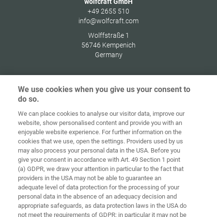
wolfcraft GmbH
+49 2655 510
info@wolfcraft.com
Wolffstraße 1
56746
Kempenich
Germany
We use cookies when you give us your consent to
do so.
Ochrana
osobných
We can place cookies to analyse our visitor data, improve our
Domov
Kontakt
Tiráž
údajov
website, show personalised content and provide you with an
enjoyable website experience. For further information on the
Smernice pre
cookies that we use, open the settings. Providers used by us
VOP
súbory cookie
Prihlásiť
may also process your personal data in the USA. Before you
give your consent in accordance with Art. 49 Section 1 point
Accessibility
(a) GDPR, we draw your attention in particular to the fact that
Statement
providers in the USA may not be able to guarantee an
adequate level of data protection for the processing of your
Nastavenia súborov cookie
personal data in the absence of an adequacy decision and
appropriate safeguards, as data protection laws in the USA do
not meet the requirements of GDPR; in particular it may not be