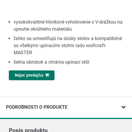
vysokokvalitné hliníkové vyhotovenie s V-drážkou na
upnutie okrúhleho materiálu
ľahko sa umiestňujú na dosky stolov a kompatibilné
so všetkými upínacími stolmi radu wolfcraft-
MASTER
šetria obrobok a chránia upínací stôl
Nájsť predajňu
PODROBNOSTI O PRODUKTE
Popis produktu