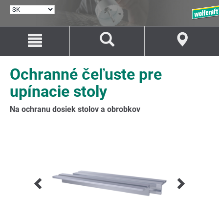
VYBRAŤ
JAZYK
Prejsť
Prejsť
na
na
Obsah
Navigáciu
Ochranné čeľuste pre
upínacie stoly
Na ochranu dosiek stolov a obrobkov