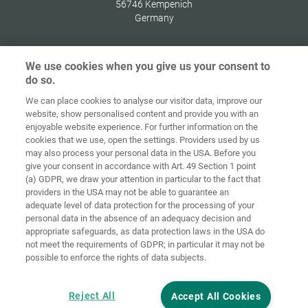
56746
Kempenich
Germany
We use cookies when you give us your consent to
do so.
Ochrana
osobných
We can place cookies to analyse our visitor data, improve our
Domov
Kontakt
Tiráž
údajov
website, show personalised content and provide you with an
enjoyable website experience. For further information on the
Smernice pre
cookies that we use, open the settings. Providers used by us
VOP
súbory cookie
Prihlásiť
may also process your personal data in the USA. Before you
give your consent in accordance with Art. 49 Section 1 point
Accessibility
(a) GDPR, we draw your attention in particular to the fact that
Statement
providers in the USA may not be able to guarantee an
adequate level of data protection for the processing of your
Nastavenia súborov cookie
personal data in the absence of an adequacy decision and
appropriate safeguards, as data protection laws in the USA do
not meet the requirements of GDPR; in particular it may not be
possible to enforce the rights of data subjects.
Reject All
Accept All Cookies