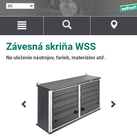
VYBRAŤ
JAZYK
Prejsť
Prejsť
na
na
Obsah
Navigáciu
Závesná skriňa WSS
Na uloženie nástrojov, farieb, materiálov atď.