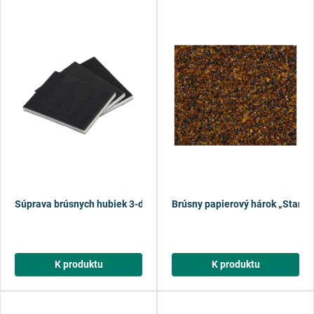
Súprava brúsnych hubiek 3-diel.
Brúsny papierový hárok „Standa
K produktu
K produktu