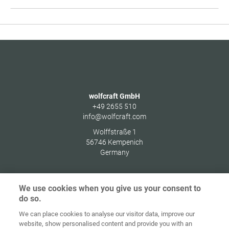
4
z
58
wolfcraft GmbH
+49 2655 510
info@wolfcraft.com
Wolffstraße 1
56746
Kempenich
Germany
We use cookies when you give us your consent to
do so.
Ochrana
osobných
We can place cookies to analyse our visitor data, improve our
Domov
Kontakt
Tiráž
údajov
website, show personalised content and provide you with an