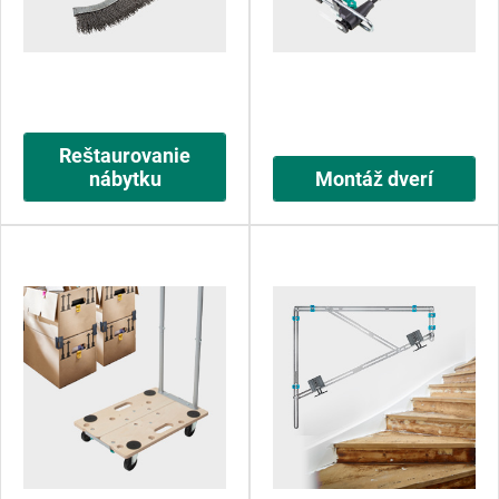
Reštaurovanie
nábytku
Montáž dverí