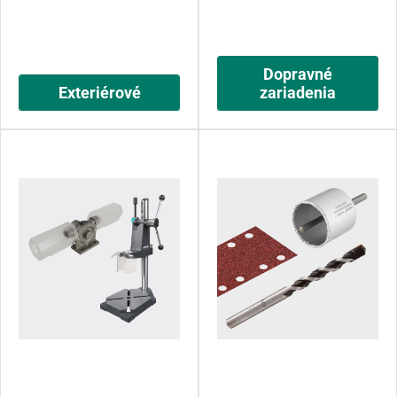
Dopravné
Exteriérové
zariadenia