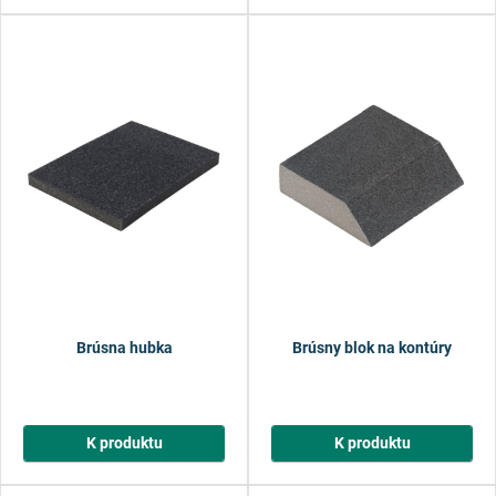
Brúsna hubka
Brúsny blok na kontúry
K produktu
K produktu