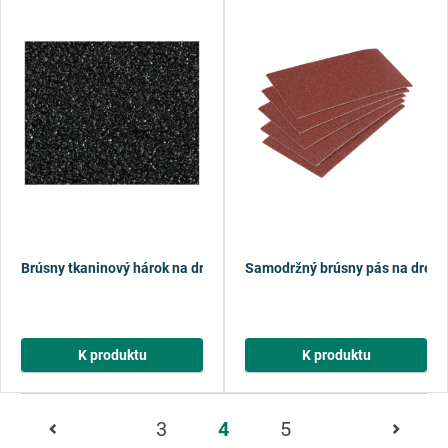
Brúsny tkaninový hárok na drevo/kov
Samodržný brúsny pás na drevo
K produktu
K produktu
Strana
3
4
5