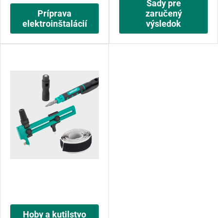
Sady pre
Príprava
zaručený
elektroinštalácií
výsledok
Hoby a kutilstvo