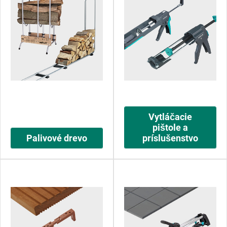
Vytláčacie
pištole a
Palivové drevo
príslušenstvo