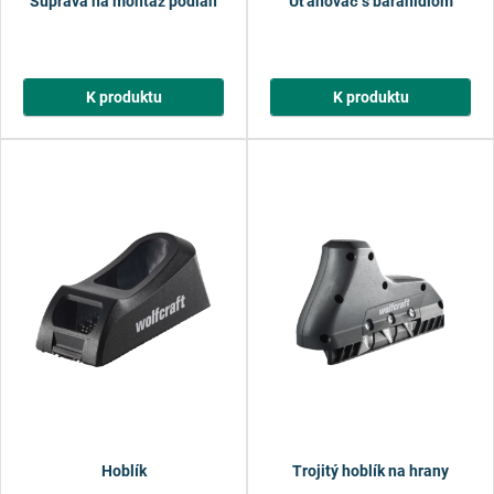
Súprava na montáž podláh
Uťahovač s baranidlom
K produktu
K produktu
Hoblík
Trojitý hoblík na hrany