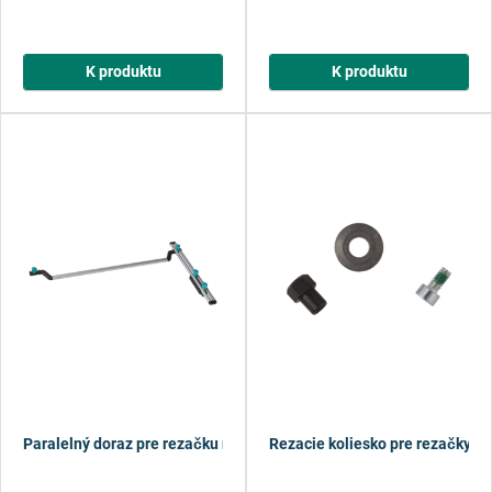
K produktu
K produktu
Paralelný doraz pre rezačku na obkladačky TC 670
Rezacie koliesko pre rezačky n