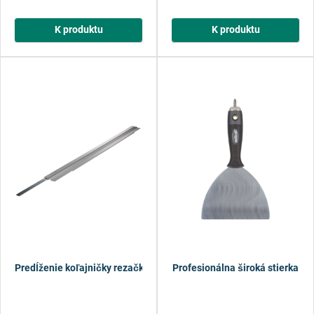
K produktu
K produktu
Predĺženie koľajničky rezačky na sadrokartón
Profesionálna široká stierka